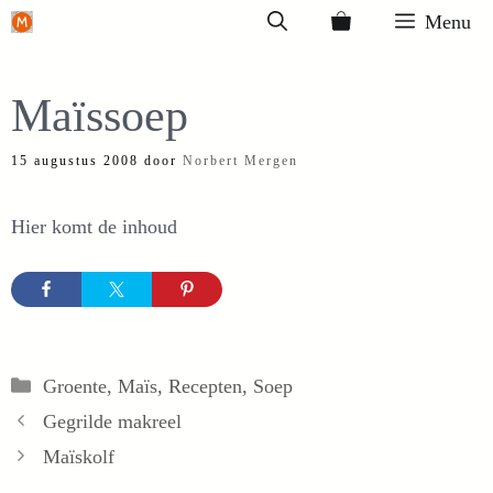
Ga
Menu
naar
de
Maïssoep
inhoud
15 augustus 2008
door
Norbert Mergen
Hier komt de inhoud
Categorieën
Groente
,
Maïs
,
Recepten
,
Soep
Gegrilde makreel
Maïskolf