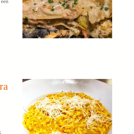
 een
ra
;