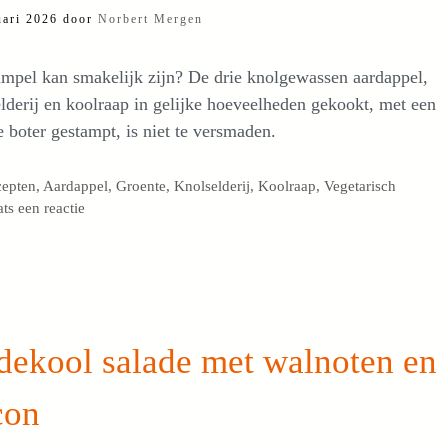
uari 2026
door
Norbert Mergen
mpel kan smakelijk zijn? De drie knolgewassen aardappel,
lderij en koolraap in gelijke hoeveelheden gekookt, met een
e boter gestampt, is niet te versmaden.
egorieën
cepten
,
Aardappel
,
Groente
,
Knolselderij
,
Koolraap
,
Vegetarisch
ats een reactie
dekool salade met walnoten en
con