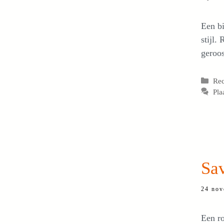
Een bi
stijl.
geroos
Cat
Re
Pla
Sav
24 nov
Een ro