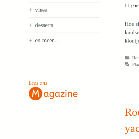
11 jan
vlees
Hoe si
desserts
knolse
en meer...
klontj
Cat
Re
Pla
Lees ons
Ro
ya