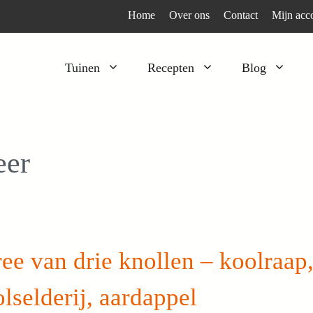
Home
Over ons
Contact
Mijn acc
Tuinen
Recepten
Blog
Heesters
Bijzonder en apart
Klimplanten
Kruiden
er
Kruiden
Peulgroenten
Moestuin
Tomaten
Verfplanten
Vruchtgewassen
Voedselbos
Wortelgroenten
ee van drie knollen – koolraap
Bladgroenten
lselderij, aardappel