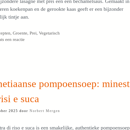
ijzondere lasagne met prei een een bechamelsaus. Gemaakt in
zeren koekenpan en de gerookte kaas geeft er een bijzonder
ijk tintje aan.
egorieën
cepten
,
Groente
,
Prei
,
Vegetarisch
ats een reactie
netiaanse pompoensoep: minest
risi e suca
ober 2025
door
Norbert Mergen
ra di riso e suca is een smakelijke, authentieke pompoensoep