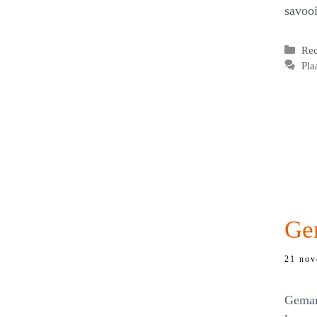
savooi
Cat
Re
Pla
Ge
21 nov
Gemari