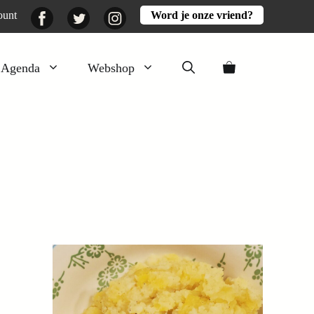
Facebook
Twitter
Instagram
ount
Word je onze vriend?
Agenda
Webshop
Veluwezomer
Aarde en mest
Activiteiten
Boeken
Mooi
Lekker
,