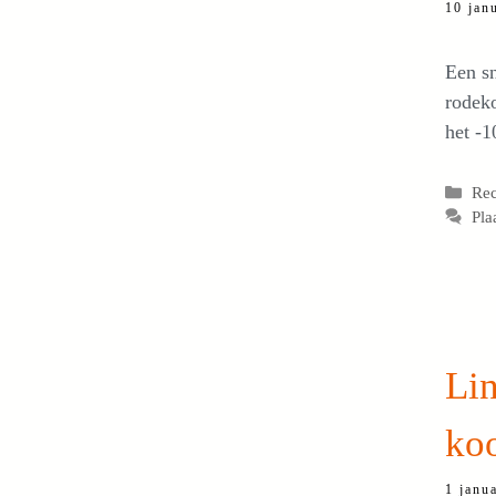
10 jan
Een s
rodeko
het -1
Cat
Re
Pla
Lin
ko
1 janu