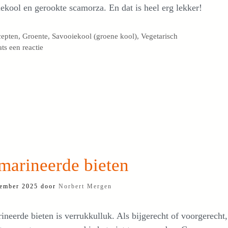
ekool en gerookte scamorza. En dat is heel erg lekker!
egorieën
cepten
,
Groente
,
Savooiekool (groene kool)
,
Vegetarisch
ats een reactie
marineerde bieten
ember 2025
door
Norbert Mergen
neerde bieten is verrukkulluk. Als bijgerecht of voorgerecht,