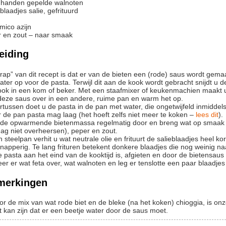
handen
gepelde walnoten
blaadjes salie, gefrituurd
mico azijn
 en zout – naar smaak
eiding
rap” van dit recept is dat er van de bieten een (rode) saus wordt gem
ook in een kom of beker. Met een staafmixer of keukenmachien maakt u
 deze saus over in een andere, ruime pan en warm het op.
 de pan pasta mag laag (het hoeft zelfs niet meer te koken –
lees dit
).
ag niet overheersen), peper en zout.
napperig. Te lang frituren betekent donkere blaadjes die nog weinig na
de pasta aan het eind van de kooktijd is, afgieten en door de bietens
eer er wat feta over, wat walnoten en leg er tenslotte een paar blaadjes
merkingen
Door de mix van wat rode biet en de bleke (na het koken) chioggia, is on
t kan zijn dat er een beetje water door de saus moet.