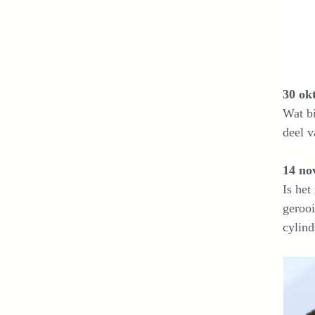
30 ok
Wat bi
deel v
14 no
Is het
gerooi
cylind