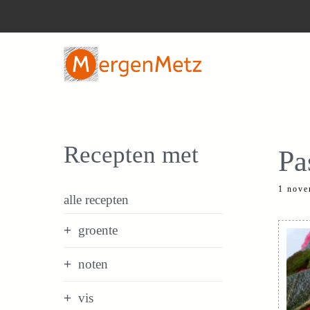
Ga
naar
de
inhoud
Recepten met
Pa
1 nove
alle recepten
groente
noten
vis