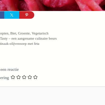
egorieën
cepten
,
Biet
,
Groente
,
Vegetarisch
Tasty – een aangename culinaire beurs
tinaak-olijvensoep met feta
 een reactie
ering
e