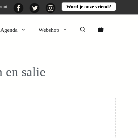
Facebook
Twitter
Instagram
ount
Word je onze vriend?
Agenda
Webshop
Veluwezomer
Aarde en mest
 en salie
Activiteiten
Boeken
Mooi
Lekker