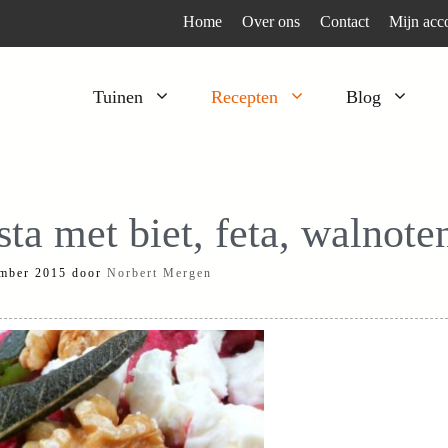
Home
Over ons
Contact
Mijn acc
Tuinen
Recepten
Blog
Heesters
Bijzonder en apart
Klimplanten
Kruiden
sta met biet, feta, walnoten
Kruiden
Peulgroenten
mber 2015
door
Norbert Mergen
Moestuin
Tomaten
Verfplanten
Vruchtgewassen
Voedselbos
Wortelgroenten
Bladgroenten