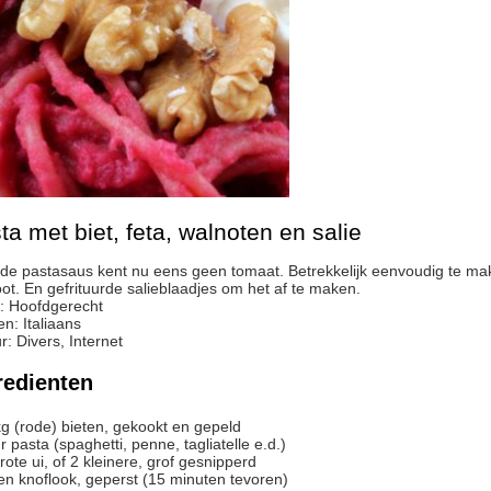
ta met biet, feta, walnoten en salie
ot. En gefrituurde salieblaadjes om het af te maken.
:
Hoofdgerecht
en:
Italiaans
r
:
Divers, Internet
redienten
kg
(rode) bieten, gekookt en gepeld
r
pasta (spaghetti, penne, tagliatelle e.d.)
rote ui, of 2 kleinere, grof gesnipperd
en
knoflook, geperst (15 minuten tevoren)