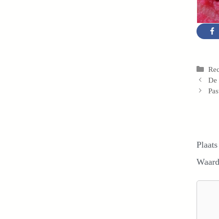
Cat
Re
De 
Pas
Plaats
Waard
Reacti