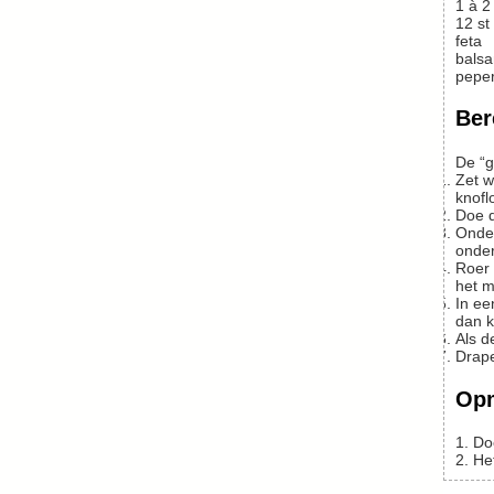
1 à 2
12
st
feta
balsa
peper
Ber
De “g
Zet water op voor de pasta. Terwijl dit aan de kook wordt gebracht snijdt u de bieten in grove stukken en doet dit met de ui en de
knofl
Doe
Ondertussen doet u de pasta in de pan met water, die ongetwijfeld inmiddels kookt. Even aan de kook brengen, losroeren en het vuur
onder
Roer de opwarmende bietenmassa regelmatig door en breng wat op smaak met een scheutje balsamico-azijn (voorzichtig er mee,
het m
In een steelpan verhit u wat neutrale olie en frituurt de salieblaadjes heel kort – uit laten lekken op keukenpapier. De blaadjes worden
dan k
Als 
Drap
Op
1. 
2. He