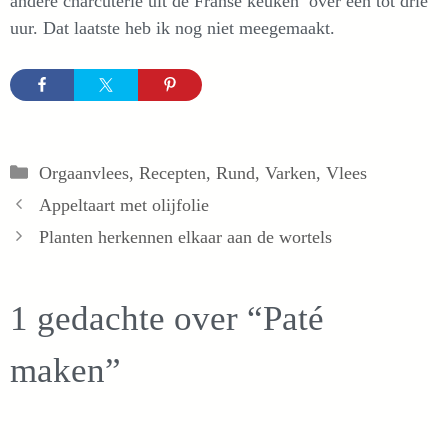
andere charcuterie uit de Franse keuken’ over één tot drie
uur. Dat laatste heb ik nog niet meegemaakt.
Categorieën
Orgaanvlees
,
Recepten
,
Rund
,
Varken
,
Vlees
Appeltaart met olijfolie
Planten herkennen elkaar aan de wortels
1 gedachte over “Paté
maken”