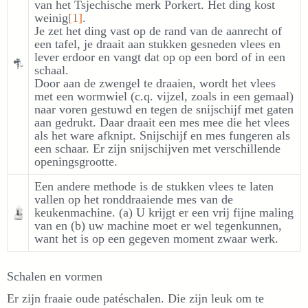
van het Tsjechische merk Porkert. Het ding kost
weinig
[1]
.
Je zet het ding vast op de rand van de aanrecht of
een tafel, je draait aan stukken gesneden vlees en
lever erdoor en vangt dat op op een bord of in een
schaal.
Door aan de zwengel te draaien, wordt het vlees
met een wormwiel (c.q. vijzel, zoals in een gemaal)
naar voren gestuwd en tegen de snijschijf met gaten
aan gedrukt. Daar draait een mes mee die het vlees
als het ware afknipt. Snijschijf en mes fungeren als
een schaar. Er zijn snijschijven met verschillende
openingsgrootte.
Een andere methode is de stukken vlees te laten
vallen op het ronddraaiende mes van de
keukenmachine. (a) U krijgt er een vrij fijne maling
van en (b) uw machine moet er wel tegenkunnen,
want het is op een gegeven moment zwaar werk.
Schalen en vormen
Er zijn fraaie oude patéschalen. Die zijn leuk om te