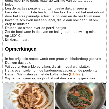
eerst moeilijk te gaan, maar de warmte van de taartbodem
helpt.
Leg de partjes perzik erop. Een beetje dakpansgewijs.
Pers de siroop uit de basilicumblaadjes. Dat gaat het makkelijkst
door het steelpannetje schuin te houden en de basilicum naar
boven te schuiven met een lepel, die je dan ook gebruikt om
erop te drukken.
Druppel de siroop over de perzikpartjes.
Zet de boel weer in de oven en bak gedurende twintig minuten
op 180° C.
En dan…. taart!
Opmerkingen
In het originele recept wordt een groot vel bladerdeeg gebruikt.
Dat kan dus ook.
Wij gebruikten wilde perziken, die zijn nogal wat platter.
Het is even pielen om de kardemomzaadjes uit de peulen te
krijgen. We malen ze met de koffiemolen (
kijk hier
).
Wij hebben geen ijs, yoghurt of wat dan ook erbij geserveerd.