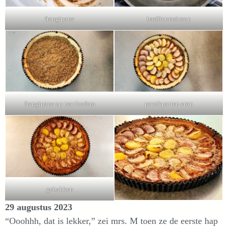
frangipane
basilicumsiroop
frangipane op taartbodem
perzikparten erop
gebakken
29 augustus 2023
“Ooohhh, dat is lekker,” zei mrs. M toen ze de eerste hap