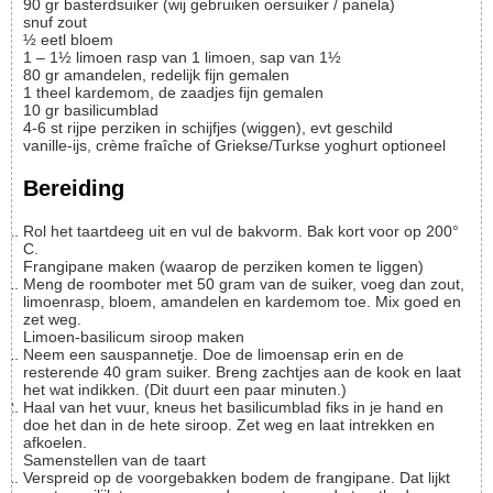
90
gr
basterdsuiker (wij gebruiken oersuiker / panela)
snuf
zout
½
eetl
bloem
1 – 1½
limoen
rasp van 1 limoen, sap van 1½
80
gr
amandelen, redelijk fijn gemalen
1
theel
kardemom, de zaadjes fijn gemalen
10
gr
basilicumblad
4-6
st
rijpe perziken in schijfjes (wiggen), evt geschild
vanille-ijs, crème fraîche of Griekse/Turkse yoghurt
optioneel
Bereiding
Rol het taartdeeg uit en vul de bakvorm. Bak kort voor op 200°
C.
Frangipane maken (waarop de perziken komen te liggen)
Meng de roomboter met 50 gram van de suiker, voeg dan zout,
limoenrasp, bloem, amandelen en kardemom toe. Mix goed en
zet weg.
Limoen-basilicum siroop maken
Neem een sauspannetje. Doe de limoensap erin en de
resterende 40 gram suiker. Breng zachtjes aan de kook en laat
het wat indikken. (Dit duurt een paar minuten.)
Haal van het vuur, kneus het basilicumblad fiks in je hand en
doe het dan in de hete siroop. Zet weg en laat intrekken en
afkoelen.
Samenstellen van de taart
Verspreid op de voorgebakken bodem de frangipane. Dat lijkt