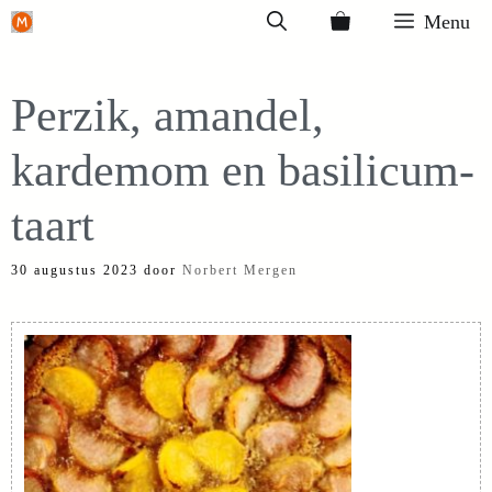
Ga
Menu
naar
de
Perzik, amandel,
inhoud
kardemom en basilicum-
taart
30 augustus 2023
door
Norbert Mergen