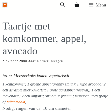
Ga
Menu
naar
de
Taartje met
inhoud
komkommer, appel,
avocado
2 oktober 2008
door
Norbert Mergen
bron: Meesterkoks koken vegetarisch
1 komkommer; 1 groene appel (granny smith); 1 rijpe avocado; 2
eetl geraspte mierikswortel; 1 grote aardappel (roseval); 1 eetl
mayonaise; 2 eetl olijfolie; olie om te frituren; mangochutney (potje
of
zelfgemaakt
)
Nodig: ringen van ca. 10 cm diameter