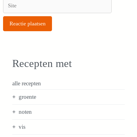
Site
Recepten met
alle recepten
groente
noten
vis