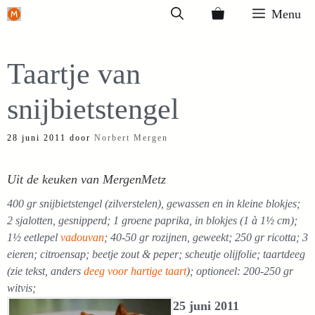
Ga
Menu
naar
de
Taartje van
inhoud
snijbietstengel
28 juni 2011
door
Norbert Mergen
Uit de keuken van MergenMetz
400 gr snijbietstengel (zilverstelen), gewassen en in kleine blokjes;
2 sjalotten, gesnipperd; 1 groene paprika, in blokjes (1 à 1½ cm);
1½ eetlepel
vadouvan
; 40-50 gr rozijnen, geweekt; 250 gr ricotta; 3
eieren; citroensap; beetje zout & peper; scheutje olijfolie; taartdeeg
(zie tekst, anders
deeg voor hartige taart
); optioneel: 200-250 gr
witvis;
25 juni 2011