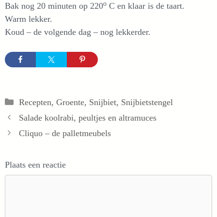
o
Bak nog 20 minuten op 220
C en klaar is de taart.
Warm lekker.
Koud – de volgende dag – nog lekkerder.
Categorieën
Recepten
,
Groente
,
Snijbiet
,
Snijbietstengel
Salade koolrabi, peultjes en altramuces
Cliquo – de palletmeubels
Plaats een reactie
Reactie