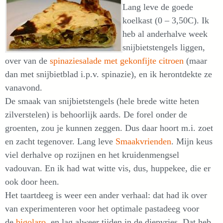
Lang leve de goede
koelkast (0 – 3,50C). Ik
heb al anderhalve week
snijbietstengels liggen,
over van de
spinaziesalade met gekonfijte citroen
(maar
dan met snijbietblad i.p.v. spinazie), en ik herontdekte ze
vanavond.
De smaak van snijbietstengels (hele brede witte heten
zilverstelen) is behoorlijk aards. De forel onder de
groenten, zou je kunnen zeggen. Dus daar hoort m.i. zoet
en zacht tegenover. Lang leve
Smaakvrienden
. Mijn keus
viel derhalve op rozijnen en het kruidenmengsel
vadouvan. En ik had wat witte vis, dus, huppekee, die er
ook door heen.
Het taartdeeg is weer een ander verhaal: dat had ik over
van experimenteren voor het optimale pastadeeg voor
de
bigolaro
, en lag alweer tijden in de diepvries. Dat heb