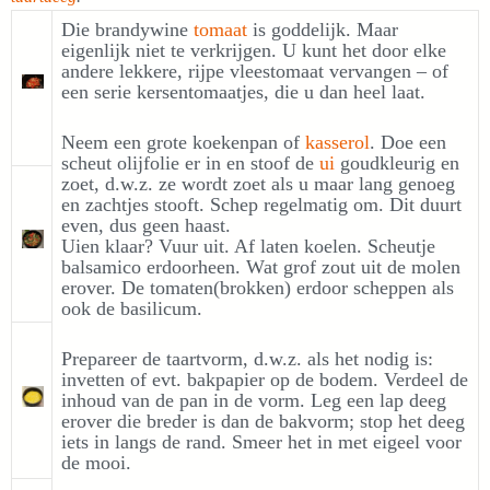
Die brandywine
tomaat
is goddelijk. Maar
eigenlijk niet te verkrijgen. U kunt het door elke
andere lekkere, rijpe vleestomaat vervangen – of
een serie kersentomaatjes, die u dan heel laat.
Neem een grote koekenpan of
kasserol
. Doe een
scheut olijfolie er in en stoof de
ui
goudkleurig en
zoet, d.w.z. ze wordt zoet als u maar lang genoeg
en zachtjes stooft. Schep regelmatig om. Dit duurt
even, dus geen haast.
Uien klaar? Vuur uit. Af laten koelen. Scheutje
balsamico erdoorheen. Wat grof zout uit de molen
erover. De tomaten(brokken) erdoor scheppen als
ook de basilicum.
Prepareer de taartvorm, d.w.z. als het nodig is:
invetten of evt. bakpapier op de bodem. Verdeel de
inhoud van de pan in de vorm. Leg een lap deeg
erover die breder is dan de bakvorm; stop het deeg
iets in langs de rand. Smeer het in met eigeel voor
de mooi.