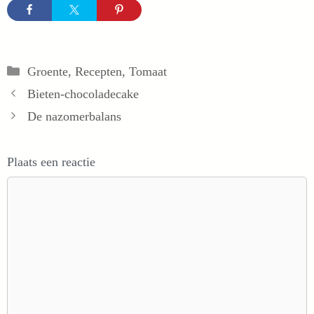
Categorieën
Groente
,
Recepten
,
Tomaat
Bieten-chocoladecake
De nazomerbalans
Plaats een reactie
Reactie