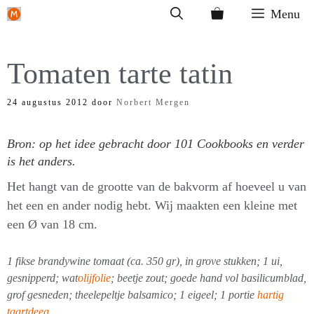
Ga
Menu
naar
de
Tomaten tarte tatin
inhoud
24 augustus 2012
door
Norbert Mergen
Bron: op het idee gebracht door 101 Cookbooks en verder
is het anders.
Het hangt van de grootte van de bakvorm af hoeveel u van
het een en ander nodig hebt. Wij maakten een kleine met
een Ø van 18 cm.
1 fikse brandywine tomaat (ca. 350 gr), in grove stukken; 1 ui,
gesnipperd; wat
olijfolie
; beetje zout; goede hand vol basilicumblad,
grof gesneden; theelepeltje balsamico; 1 eigeel; 1 portie
hartig
taartdeeg
.