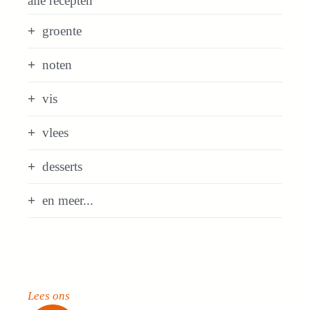
alle recepten
groente
noten
vis
vlees
desserts
en meer...
Lees ons