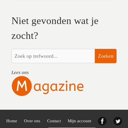
Niet gevonden wat je
zocht?
Zoeken
Lees ons
Facebook
Twi
Home
Over ons
Contact
Mijn account