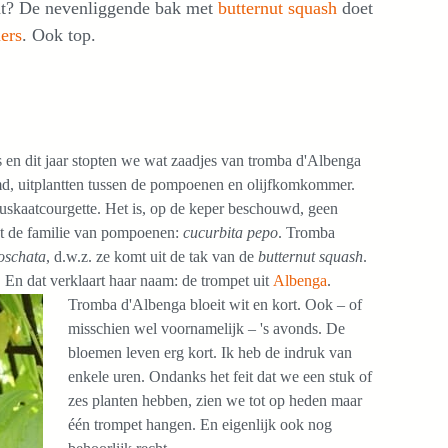
wat? De nevenliggende bak met
butternut squash
doet
ers
. Ook top.
s en dit jaar stopten we wat zaadjes van tromba d'Albenga
emd, uitplantten tussen de pompoenen en olijfkomkommer.
kaatcourgette. Het is, op de keper beschouwd, geen
ot de familie van pompoenen:
cucurbita pepo
. Tromba
oschata
, d.w.z. ze komt uit de tak van de
butternut squash
.
 En dat verklaart haar naam: de trompet uit
Albenga
.
Tromba d'Albenga bloeit wit en kort. Ook – of
misschien wel voornamelijk – 's avonds. De
bloemen leven erg kort. Ik heb de indruk van
enkele uren. Ondanks het feit dat we een stuk of
zes planten hebben, zien we tot op heden maar
één trompet hangen. En eigenlijk ook nog