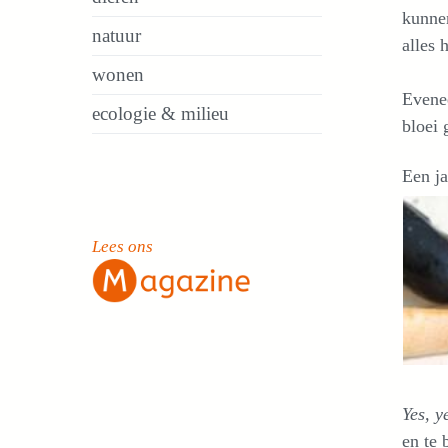
kunnen
natuur
alles
wonen
Evene
ecologie & milieu
bloei
Een ja
Lees ons
Yes, y
en te 