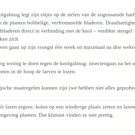
lgalmug legt zijn eitjes op de stelen van de zogenaamde hart
n de planten bobbelige, verfrommelde bladeren. Draaihartigheid
tbladeren direct in verbinding met de knol – verdikte stengel
ken zich.
ven gaan op zijn vroegst één week en maximaal na drie weken
erg weinig te doen tegen de koolgalmug: insectengaas na het 
en in de hoop de larven te lozen.
ische maatregelen kunnen zijn (we hebben niet alles geprobe
e lazen ergens: kolen op een winderige plaats zetten en lave
mgeving planten. Dat klimaat vinden ze niet prettig.