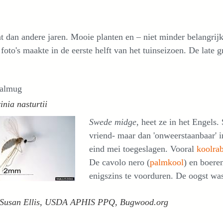
t dan andere jaren. Mooie planten en – niet minder belangrijk
 foto's maakte in de eerste helft van het tuinseizoen. De late
almug
inia nasturtii
Swede midge
, heet ze in het Engels
vriend- maar dan 'onweerstaanbaar' in
eind mei toegeslagen. Vooral
koolrab
De cavolo nero (
palmkool
) en boere
enigszins te voorduren. De oogst was
 Susan Ellis, USDA APHIS PPQ, Bugwood.org