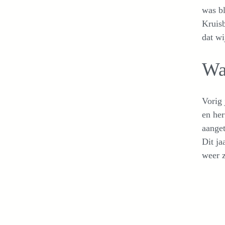
was bl
Kruisb
dat wi
Wa
Vorig
en her
aanget
Dit ja
weer 