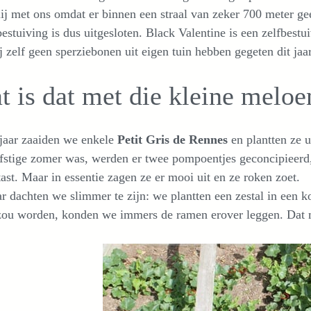
ij met ons omdat er binnen een straal van zeker 700 meter gee
estuiving is dus uitgesloten. Black Valentine is een zelfbest
j zelf geen sperziebonen uit eigen tuin hebben gegeten dit jaar
t is dat met die kleine meloe
 jaar zaaiden we enkele
Petit Gris de Rennes
en plantten ze 
fstige zomer was, werden er twee pompoentjes geconcipieerd,
ast. Maar in essentie zagen ze er mooi uit en ze roken zoet.
ar dachten we slimmer te zijn: we plantten een zestal in een k
zou worden, konden we immers de ramen erover leggen. Dat mo