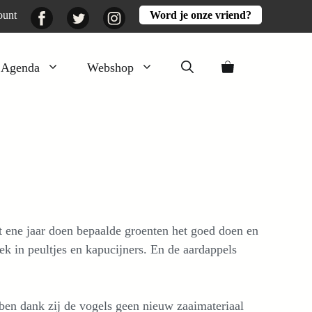
Facebook
Twitter
Instagram
ount
Word je onze vriend?
Agenda
Webshop
Veluwezomer
Aarde en mest
Activiteiten
Boeken
Mooi
t ene jaar doen bepaalde groenten het goed doen en
Lekker
rek in peultjes en kapucijners. En de aardappels
en dank zij de vogels geen nieuw zaaimateriaal