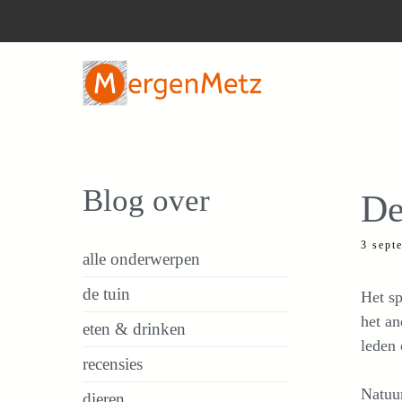
Ga
naar
de
inhoud
Blog over
De
3 sept
alle onderwerpen
de tuin
Het sp
het an
eten & drinken
leden 
recensies
Natuu
dieren