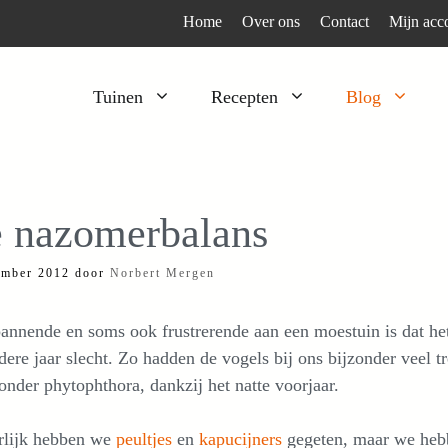
Home
Over ons
Contact
Mijn acc
Tuinen
Recepten
Blog
Heesters
Bijzonder en apart
Klimplanten
Kruiden
 nazomerbalans
Kruiden
Peulgroenten
ember 2012
door
Norbert Mergen
Moestuin
Tomaten
Verfplanten
Vruchtgewassen
annende en soms ook frustrerende aan een moestuin is dat he
Voedselbos
Wortelgroenten
dere jaar slecht. Zo hadden de vogels bij ons bijzonder veel t
onder phytophthora, dankzij het natte voorjaar.
Bladgroenten
rlijk hebben we
peultjes
en
kapucijners
gegeten, maar we hebb