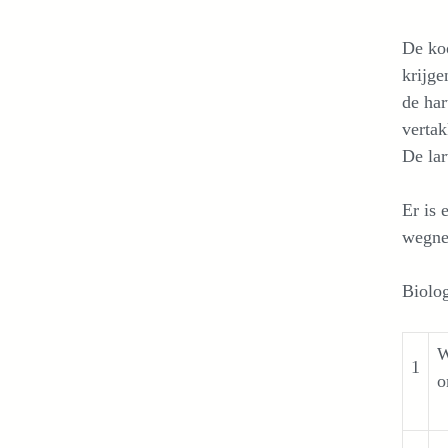
De koo
krijge
de har
vertak
De lar
Er is 
wegnem
Biolog
W
1
o