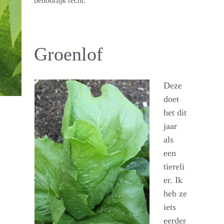
behoorlijk recht.
Groenlof
Deze
doet
het dit
jaar
als
een
tiereli
er. Ik
heb ze
iets
eerder