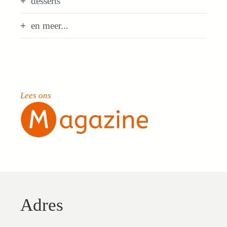
desserts
en meer...
Lees ons
Adres