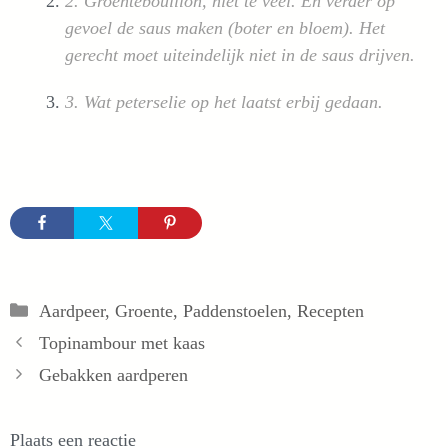
2. Groentebouillon, niet te veel. En verder op
gevoel de saus maken (boter en bloem). Het
gerecht moet uiteindelijk niet in de saus drijven.
3. Wat peterselie op het laatst erbij gedaan.
Categorieën
Aardpeer
,
Groente
,
Paddenstoelen
,
Recepten
Topinambour met kaas
Gebakken aardperen
Plaats een reactie