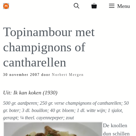
Ga
Menu
naar
de
Topinambour met
inhoud
champignons of
cantharellen
30 november 2007
door
Norbert Mergen
Uit: Ik kan koken (1930)
500 gr. aardperen; 250 gr. verse champignons of cantharellen; 50
gr. boter; 3 dl. bouillon; 40 gr. bloem; 1 dl. witte wijn; 1 sjalot,
geraspt; ¼ theel. cayennepeper; zout
De knollen
dun schillen