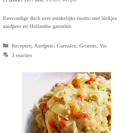
12 januari 2017
door
Norbert Mergen
Eenvoudige doch zeer smakelijke risotto met blokjes
aardpeer en Hollandse garnalen.
Categorieën
Recepten
,
Aardpeer
,
Garnalen
,
Groente
,
Vis
3 reacties