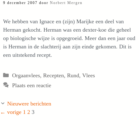
9 december 2007
door
Norbert Mergen
We hebben van Ignace en (zijn) Marijke een deel van
Herman gekocht. Herman was een dexter-koe die geheel
op biologische wijze is opgegroeid. Meer dan een jaar oud
is Herman in de slachterij aan zijn einde gekomen. Dit is
een uitstekend recept.
Categorieën
Orgaanvlees
,
Recepten
,
Rund
,
Vlees
Plaats een reactie
Nieuwere berichten
Pagina
Pagina
Pagina
←
vorige
1
2
3