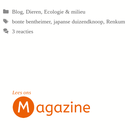
Categorieën
Blog
,
Dieren
,
Ecologie & milieu
Tags
bonte bentheimer
,
japanse duizendknoop
,
Renkum
3 reacties
Lees ons