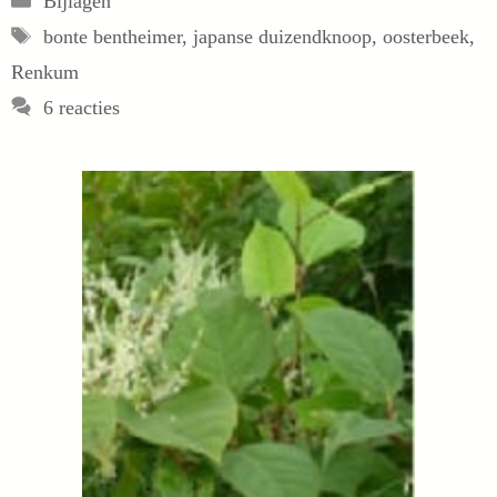
Bijlagen
Tags
bonte bentheimer
,
japanse duizendknoop
,
oosterbeek
,
Renkum
6 reacties