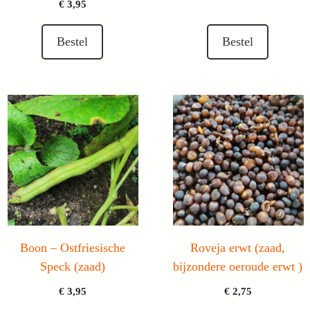
€
3,95
Bestel
Bestel
Boon – Ostfriesische
Roveja erwt (zaad,
Speck (zaad)
bijzondere oeroude erwt )
€
3,95
€
2,75