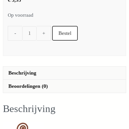
€
3,95
Op voorraad
Bestel
Boon
-
fagiolo
borlotto
di
Beschrijving
Lamon
(zaad
Beoordelingen (0)
-
bijzonder)
Beschrijving
aantal