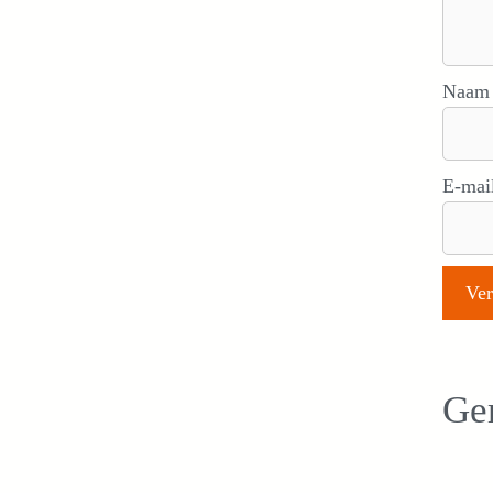
Naa
E-mai
Ger