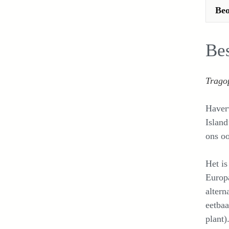
Beo
Bes
Trago
Haverw
Island
ons oo
Het is
Europa
altern
eetbaa
plant)