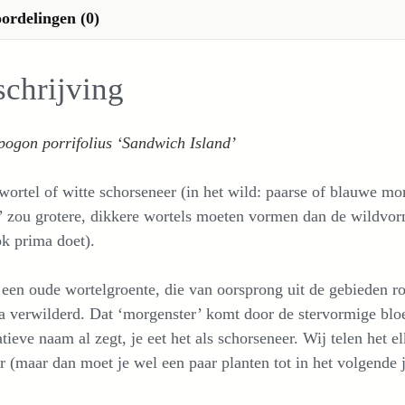
ordelingen (0)
chrijving
pogon porrifolius ‘Sandwich Island’
ortel of witte schorseneer (in het wild: paarse of blauwe m
’ zou grotere, dikkere wortels moeten vormen dan de wildvor
k prima doet).
 een oude wortelgroente, die van oorsprong uit de gebieden r
 verwilderd. Dat ‘morgenster’ komt door de stervormige bloe
atieve naam al zegt, je eet het als schorseneer. Wij telen het
r (maar dan moet je wel een paar planten tot in het volgende j
.