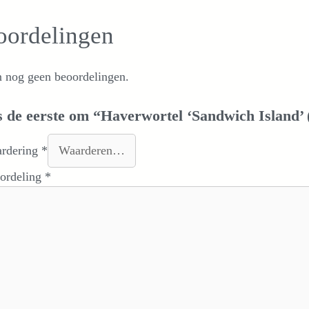
oordelingen
n nog geen beoordelingen.
 de eerste om “Haverwortel ‘Sandwich Island’ 
ardering
*
oordeling
*