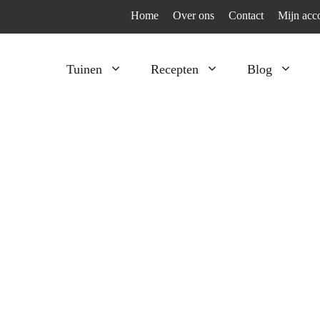
Home
Over ons
Contact
Mijn acc
Tuinen
Recepten
Blog
Heesters
Bijzonder en apart
Klimplanten
Kruiden
Kruiden
Peulgroenten
Moestuin
Tomaten
Verfplanten
Vruchtgewassen
Voedselbos
Wortelgroenten
Bladgroenten