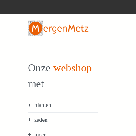
Ga
naar
de
inhoud
Onze
webshop
met
planten
zaden
meer...