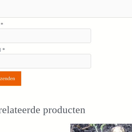
m
*
l
*
elateerde producten