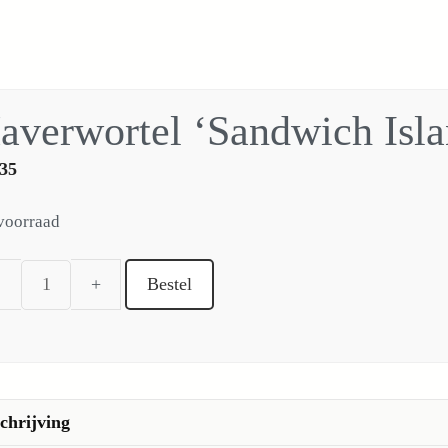
averwortel ‘Sandwich Isla
35
voorraad
Bestel
Haverwortel
'Sandwich
Island'
(zaad)
aantal
chrijving