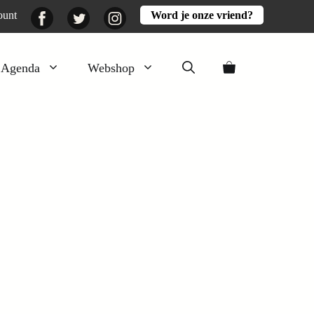
Facebook
Twitter
Instagram
ount
Word je onze vriend?
Agenda
Webshop
Veluwezomer
Aarde en mest
Activiteiten
Boeken
Mooi
Lekker