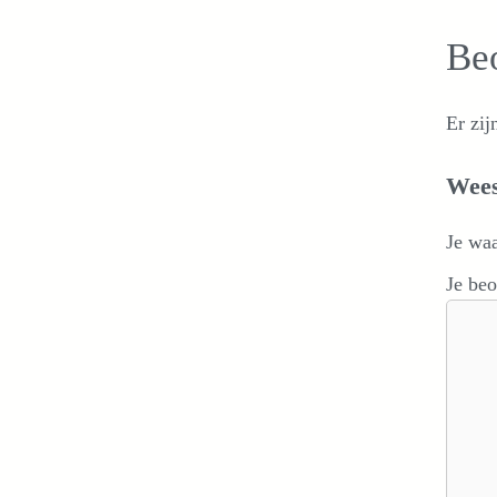
Be
Er zij
Wees
Je wa
Je be