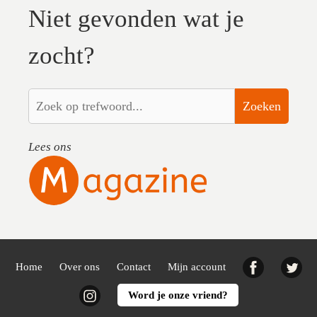
Niet gevonden wat je
zocht?
Zoeken
Lees ons
Facebook
Twi
Home
Over ons
Contact
Mijn account
Instagram
Word je onze vriend?