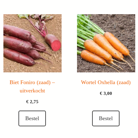
Biet Foniro (zaad) –
Wortel Oxhella (zaad)
uitverkocht
€
3,00
€
2,75
Bestel
Bestel