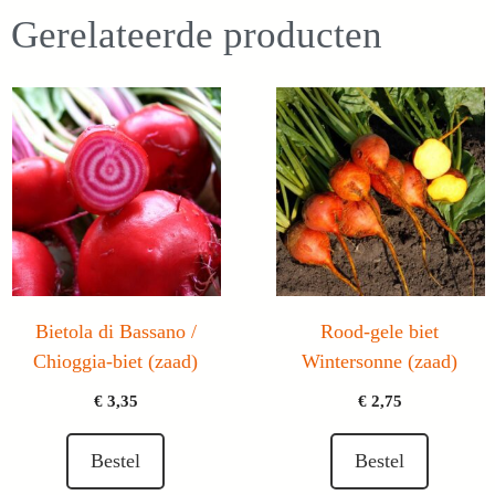
Gerelateerde producten
Bietola di Bassano /
Rood-gele biet
Chioggia-biet (zaad)
Wintersonne (zaad)
€
3,35
€
2,75
Bestel
Bestel