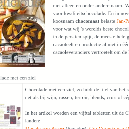
niet alleen en onder andere naam. 
voor kwaliteitschocolade. En in no
koosnaam
chocomaat
belaste
Jan-P
voor wat wij 's werelds beste choc
in de pers ten spijt, de meeste hele
cacaoteelt en productie al niet in éé
cacaoleveranciers vertroetelt om de 
lade met een ziel
Chocolade met een ziel, zo luidt de titel van het 
net als bij wijn, rassen, terroir, blends, cru's of c
In het artikel worden een vijftal tabletten uit de
landen:
Manabi van Pacari
(Ecuador),
Cru Virunga van O