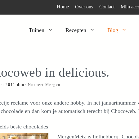
Home
Over ons
Contact
Mijn acc
Tuinen
Recepten
Blog
Heesters
Bijzonder en apart
Klimplanten
Kruiden
ocoweb in delicious.
Kruiden
Peulgroenten
ari 2011
door
Norbert Mergen
Moestuin
Tomaten
Verfplanten
Vruchtgewassen
etje reclame voor onze andere hobby. In het januarinummer v
Voedselbos
Wortelgroenten
chocolade en dan kom je automatisch terecht bij Chocoweb. M
Bladgroenten
elds beste chocolades
MergenMetz is liefhebberij. Chocol