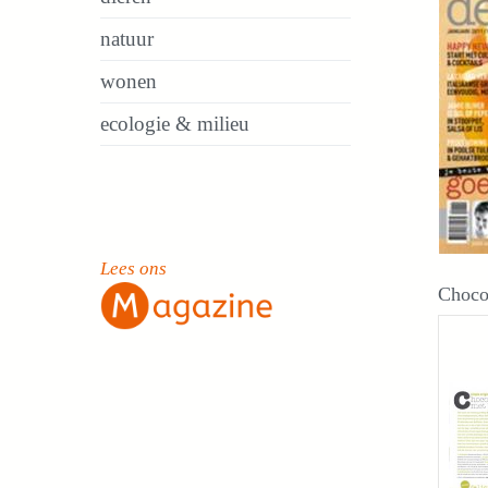
natuur
wonen
ecologie & milieu
Lees ons
Choco