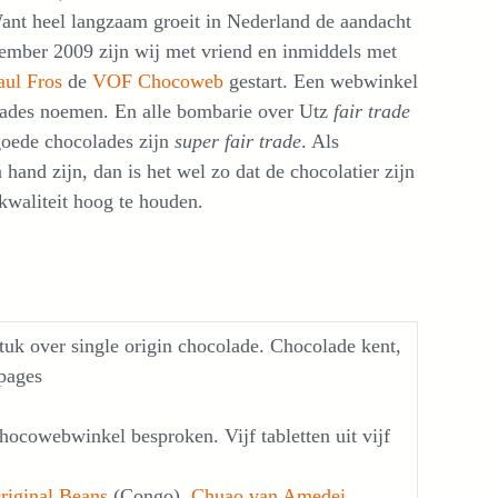
Want heel langzaam groeit in Nederland de aandacht
vember 2009 zijn wij met vriend en inmiddels met
aul Fros
de
VOF Chocoweb
gestart. Een webwinkel
olades noemen. En alle bombarie over Utz
fair trade
 goede chocolades zijn
super fair trade
. Als
n hand zijn, dan is het wel zo dat de chocolatier zijn
kwaliteit hoog te houden.
stuk over single origin chocolade. Chocolade kent,
épages
 Chocowebwinkel besproken. Vijf tabletten uit vijf
riginal Beans
(Congo),
Chuao van Amedei