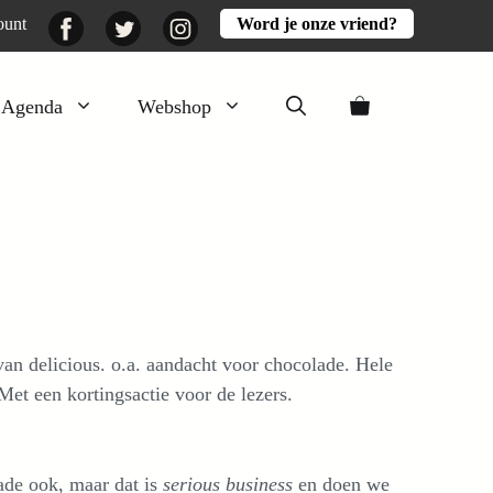
Facebook
Twitter
Instagram
ount
Word je onze vriend?
Agenda
Webshop
Veluwezomer
Aarde en mest
Activiteiten
Boeken
Mooi
an delicious. o.a. aandacht voor chocolade. Hele
Lekker
et een kortingsactie voor de lezers.
ade ook, maar dat is
serious
business
en doen we