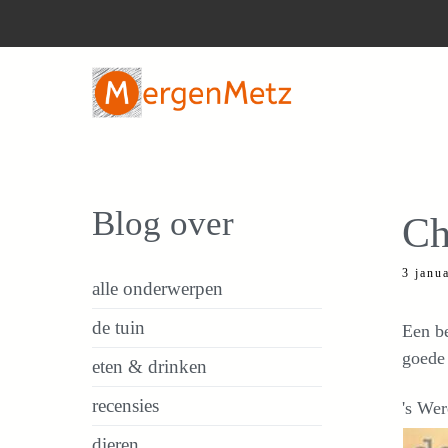
Ga
naar
de
inhoud
Blog over
Ch
3 janu
alle onderwerpen
de tuin
Een be
goede 
eten & drinken
recensies
's Wer
dieren