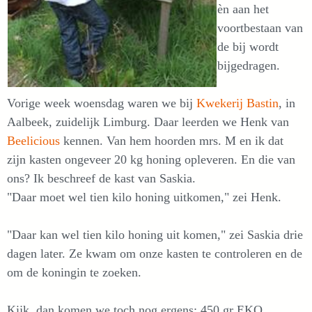
èn aan het
voortbestaan van
de bij wordt
bijgedragen.
Vorige week woensdag waren we bij
Kwekerij Bastin
, in
Aalbeek, zuidelijk Limburg. Daar leerden we Henk van
Beelicious
kennen. Van hem hoorden mrs. M en ik dat
zijn kasten ongeveer 20 kg honing opleveren. En die van
ons? Ik beschreef de kast van Saskia.
"Daar moet wel tien kilo honing uitkomen," zei Henk.
"Daar kan wel tien kilo honing uit komen," zei Saskia drie
dagen later. Ze kwam om onze kasten te controleren en de
om de koningin te zoeken.
Kijk, dan komen we toch nog ergens: 450 gr EKO