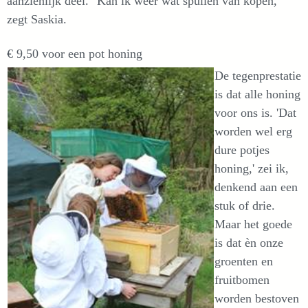
aanzienlijk deel. "Kan ik weer wat spullen van kopen,"
zegt Saskia.
€ 9,50 voor een pot honing
De tegenprestatie
is dat alle honing
voor ons is. 'Dat
worden wel erg
dure potjes
honing,' zei ik,
denkend aan een
stuk of drie.
Maar het goede
is dat èn onze
groenten en
fruitbomen
worden bestoven