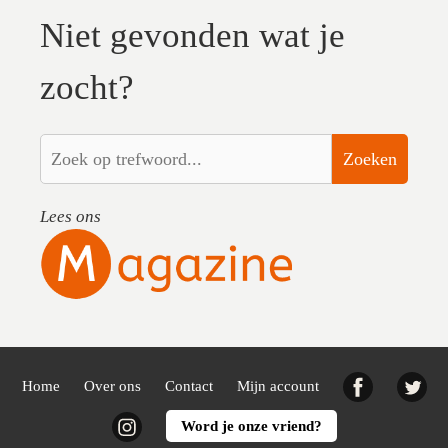
Niet gevonden wat je
zocht?
Zoeken
Lees ons
Facebook
Twi
Home
Over ons
Contact
Mijn account
Instagram
Word je onze vriend?