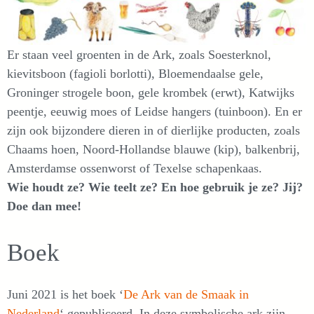
Er staan veel groenten in de Ark, zoals Soesterknol,
kievitsboon (fagioli borlotti), Bloemendaalse gele,
Groninger strogele boon, gele krombek (erwt), Katwijks
peentje, eeuwig moes of Leidse hangers (tuinboon). En er
zijn ook bijzondere dieren in of dierlijke producten, zoals
Chaams hoen, Noord-Hollandse blauwe (kip), balkenbrij,
Amsterdamse ossenworst of Texelse schapenkaas.
Wie houdt ze? Wie teelt ze? En hoe gebruik je ze? Jij?
Doe dan mee!
Boek
Juni 2021 is het boek ‘
De Ark van de Smaak in
Nederland
‘ gepubliceerd. In deze symbolische ark zijn