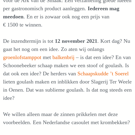
voor de Ark van de Smaak: Een verzameling goede ideeën
per gastronomisch product aanleggen.
Iedereen mag
meedoen
. En er is zowaar ook nog een prijs van
€ 1500 te winnen.
De inzendtermijn is tot
12 november 2021
. Kort dag? Nu
gaat het nog om een idee. Zo aten wij onlangs
groenlofstamppot
met
balkenbrij
– is dat een idee? En van
Schoonebeeker schaap maken we een stoof of goulash. Is
dat ook een idee? De herders van
Schaapskudde ’t Soerel
lieten goulash maken en inblikken door Slagerij Ter Weele
in Oenen. Dat was sublieme goulash. Is dat nog steeds een
idee?
We willen alleen maar de zinnen prikkelen met deze
voorbeelden. Een Nederlandse casoulet met krombekken?