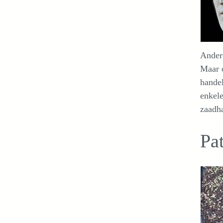
Andere
Maar o
handel
enkele
zaadha
Pa