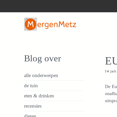
Ga
naar
de
inhoud
Blog over
EU
14 jul
alle onderwerpen
de tuin
De Eur
onafh
eten & drinken
uitspr
recensies
dieren