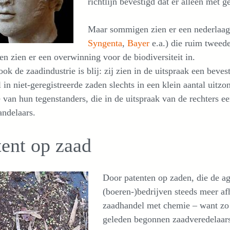
richtlijn bevestigd dat er alleen met
Maar sommigen zien er een nederlaag 
Syngenta
,
Bayer
e.a.) die ruim tweed
n zien er een overwinning voor de biodiversiteit in.
ok de zaadindustrie is blij: zij zien in de uitspraak een beves
 in niet-geregistreerde zaden slechts in een klein aantal uitzo
 van hun tegenstanders, die in de uitspraak van de rechters e
ndelaars.
tent op zaad
Door patenten op zaden, die de ag
(boeren-)bedrijven steeds meer a
zaadhandel met chemie – want zo 
geleden begonnen zaadveredelaars