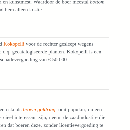
len en kunstmest. Waardoor de boer meestal
bottom
ad hem alleen kostte.
d
Kokopelli
voor de rechter gesleept wegens
de c.q. gecatalogiseerde planten. Kokopelli is een
 schadevergoeding van € 50.000.
een sla als
brown goldring
, ooit populair, nu een
cieel interessant zijn, neemt de zaadindustire die
eren dat boeren deze, zonder licentievergoeding te