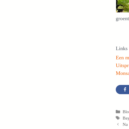
groent
Links
Een mo
Uitsp
Monsa
Cat
Bl
Tag
Ba
Na 