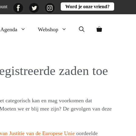
Facebook
Twitter
Instagram
ount
Word je onze vriend?
Agenda
Webshop
Veluwezomer
Aarde en mest
egistreerde zaden toe
Activiteiten
Boeken
Mooi
niet categorisch kan en mag voorkomen dat
Lekker
Moeten we er blij mee zijn? De gevolgen van deze
van Justitie van de Europese Unie
oordeelde