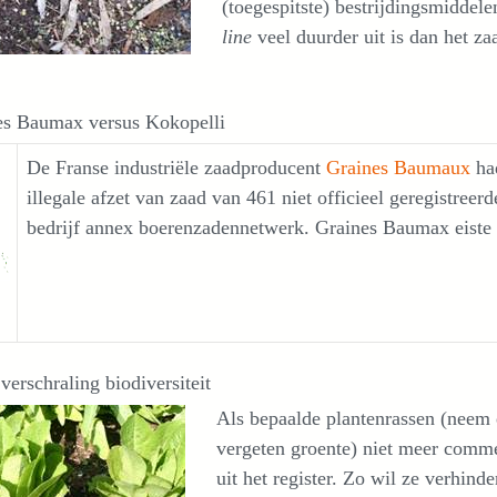
(toegespitste) bestrijdingsmidde
line
veel duurder uit is dan het za
es Baumax versus Kokopelli
De Franse industriële zaadproducent
Graines Baumaux
ha
illegale afzet van zaad van 461 niet officieel geregistreer
bedrijf annex boerenzadennetwerk. Graines Baumax eiste
verschraling biodiversiteit
Als bepaalde plantenrassen (neem 
vergeten groente) niet meer commer
uit het register. Zo wil ze verhind