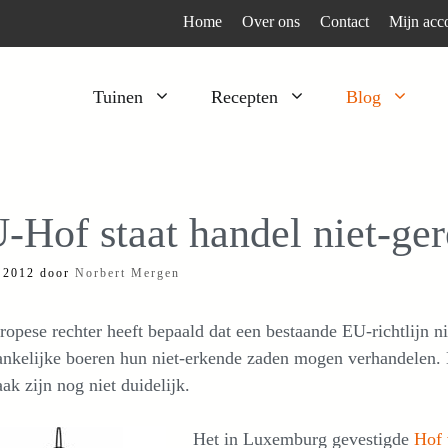
Home
Over ons
Contact
Mijn acc
Tuinen
Recepten
Blog
Heesters
Bijzonder en apart
Klimplanten
Kruiden
-Hof staat handel niet-ger
Kruiden
Peulgroenten
i 2012
door
Norbert Mergen
Moestuin
Tomaten
Verfplanten
Vruchtgewassen
opese rechter heeft bepaald dat een bestaande EU-richtlijn 
Voedselbos
Wortelgroenten
ankelijke boeren hun niet-erkende zaden mogen verhandelen. 
aak zijn nog niet duidelijk.
Bladgroenten
Het in Luxemburg gevestigde
Hof 