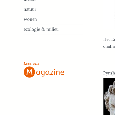
natuur
wonen
ecologie & milieu
Het Eu
onafha
Lees ons
Pyrr(