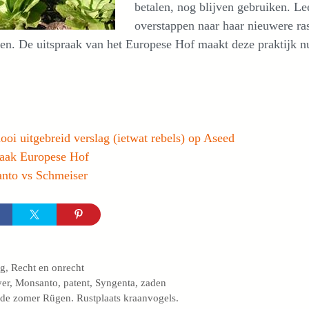
betalen, nog blijven gebruiken. Lee
overstappen naar haar nieuwere r
en. De uitspraak van het Europese Hof maakt deze praktijk n
oi uitgebreid verslag (ietwat rebels) op Aseed
raak Europese Hof
nto vs Schmeiser
egorieën
og
,
Recht en onrecht
s
yer
,
Monsanto
,
patent
,
Syngenta
,
zaden
de zomer Rügen. Rustplaats kraanvogels.