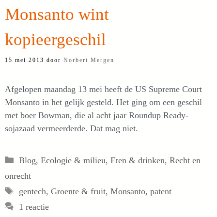
Monsanto wint
kopieergeschil
15 mei 2013
door
Norbert Mergen
Afgelopen maandag 13 mei heeft de US Supreme Court
Monsanto in het gelijk gesteld. Het ging om een geschil
met boer Bowman, die al acht jaar Roundup Ready-
sojazaad vermeerderde. Dat mag niet.
Categorieën
Blog
,
Ecologie & milieu
,
Eten & drinken
,
Recht en
onrecht
Tags
gentech
,
Groente & fruit
,
Monsanto
,
patent
1 reactie