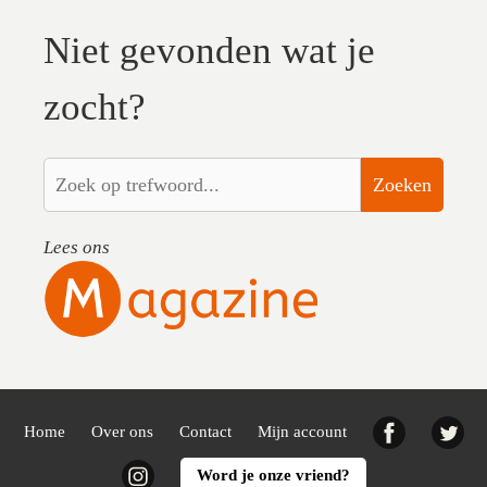
Niet gevonden wat je
zocht?
Zoeken
Lees ons
Facebook
Twi
Home
Over ons
Contact
Mijn account
Instagram
Word je onze vriend?