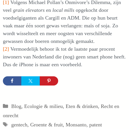
[1]
Volgens Michael Pollan’s Onmivore’s Dilemma, zijn
veel
grain elevators
en
local mills
opgekocht door
voedselgiganten als Cargill en ADM. Die op hun beurt
vaak maar één soort gewas verlangen: maïs of soja. Zo
wordt wisselteelt en meer oogsten van verschillende
gewassen door boeren onmogelijk gemaakt.
[2]
Vermoedelijk behoor ik tot de laatste paar procent
inwoners van Nederland die (nog) geen smart phone heeft.
Dus de iPhone is maar een voorbeeld.
Categorieën
Blog
,
Ecologie & milieu
,
Eten & drinken
,
Recht en
onrecht
Tags
gentech
,
Groente & fruit
,
Monsanto
,
patent