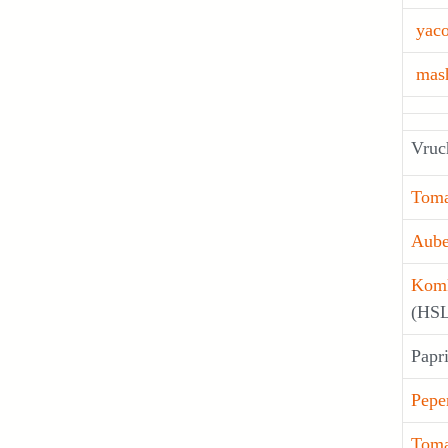
yac
mas
Vruc
Toma
Aube
Kom
(HSL
Papr
Pepe
Toma