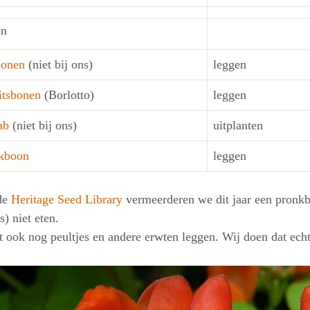
en
bonen
(niet bij ons)
leggen
itsbonen
(Borlotto)
leggen
ab
(niet bij ons)
uitplanten
kboon
leggen
de
Heritage Seed Library
vermeerderen we dit jaar een pronk
s) niet eten.
 ook nog peultjes en andere erwten leggen. Wij doen dat echt