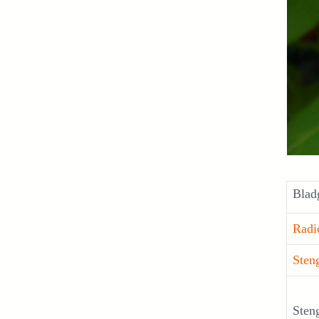
Blad
Radi
Steng
Steng