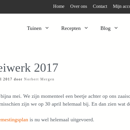
Home
Over ons
Contact
Mijn acc
Tuinen
Recepten
Blog
Heesters
Bijzonder en apart
Klimplanten
Kruiden
iwerk 2017
Kruiden
Peulgroenten
il 2017
door
Norbert Mergen
Moestuin
Tomaten
Verfplanten
Vruchtgewassen
 bijna mei. We zijn momenteel een beetje achter op ons zaai
Voedselbos
Wortelgroenten
isschien zijn we op 30 april helemaal bij. En dan zien wat d
Bladgroenten
emestingsplan
is nu wel helemaal uitgevoerd.