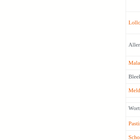
Loll
Alle
Mala
Bleek
Mel
Wort
Past
Scho