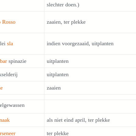
slechter doen.)
o Rosso
zaaien, ter plekke
rlei
sla
indien voorgezaaid, uitplanten
bar
spinazie
uitplanten
selderij
uitplanten
de
zaaien
elgewassen
inaak
als niet eind april, ter plekke
rseneer
ter plekke