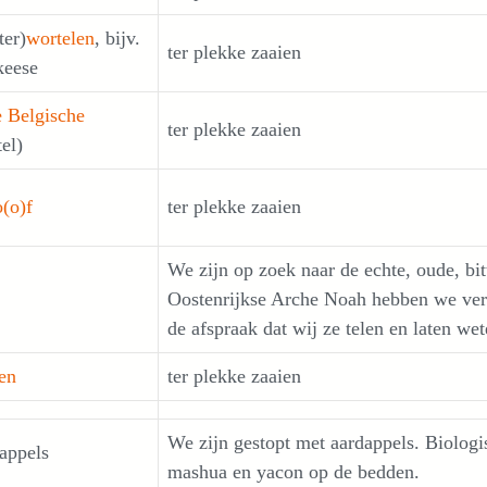
ter)
wortelen
, bijv.
ter plekke zaaien
keese
e Belgische
ter plekke zaaien
el)
o(o)f
ter plekke zaaien
We zijn op zoek naar de echte, oude, bit
Oostenrijkse Arche Noah hebben we vers
de afspraak dat wij ze telen en laten wet
en
ter plekke zaaien
We zijn gestopt met aardappels. Biologis
appels
mashua en yacon op de bedden.