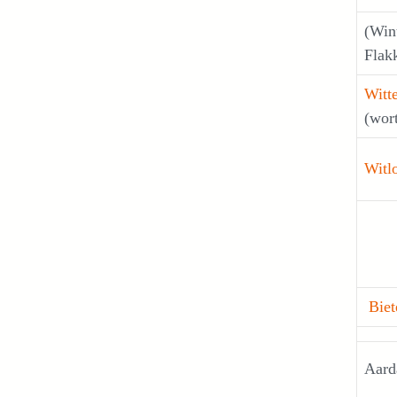
(Win
Flak
Witt
(wort
Witl
Biet
Aard