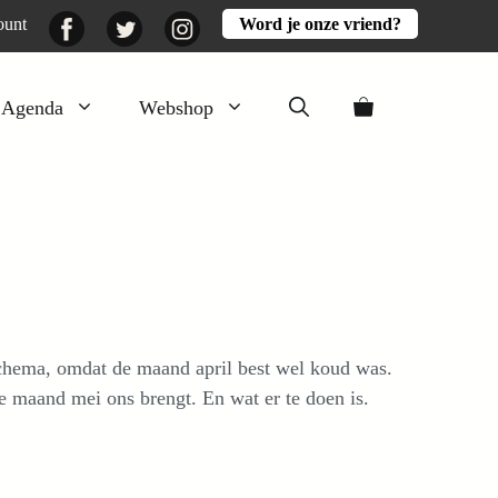
Facebook
Twitter
Instagram
ount
Word je onze vriend?
Agenda
Webshop
Veluwezomer
Aarde en mest
Activiteiten
Boeken
Mooi
schema, omdat de maand april best wel koud was.
Lekker
e maand mei ons brengt. En wat er te doen is.