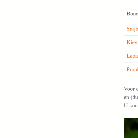
Bon
Snij
Kiev
Labl
Pron
Voor 
en (du
U kunt