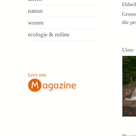
IJshei
natuur
Groent
die pe
wonen
ecologie & milieu
Uien- 
Lees ons