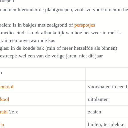
groepen
noemen hieronder de plantgroepen, zoals ze voorkomen in he
aien: is in bakjes met zaaigrond of
perspotjes
medio-eind: is ook afhankelijk van hoe het weer in mei is.
n: in een onverwarmde kas
las: in de koude bak (min of meer hetzelfde als binnen)
streept: wel een van de vorige jaren, niet dit jaar
n
enkool
voorzaaien in een 
kool
uitplanten
rabi
2e x
zaaien
la
buiten, ter plekke