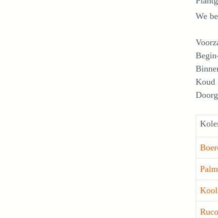
Plant
We be
Voorza
Begin-
Binne
Koud g
Doorge
Kole
Boer
Palm
Kool
Ruco