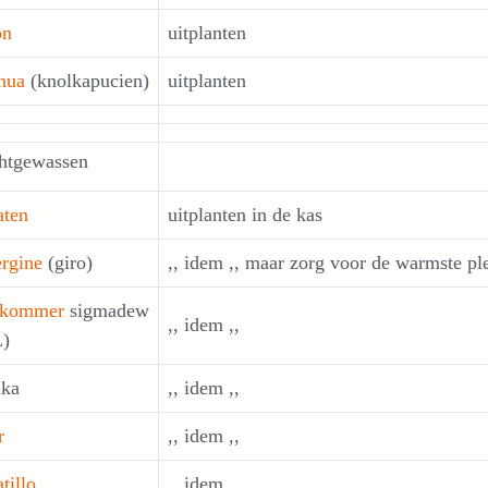
on
uitplanten
hua
(knolkapucien)
uitplanten
htgewassen
ten
uitplanten in de kas
rgine
(giro)
,, idem ,, maar zorg voor de warmste ple
kommer
sigmadew
,, idem ,,
)
ika
,, idem ,,
r
,, idem ,,
tillo
,, idem ,,