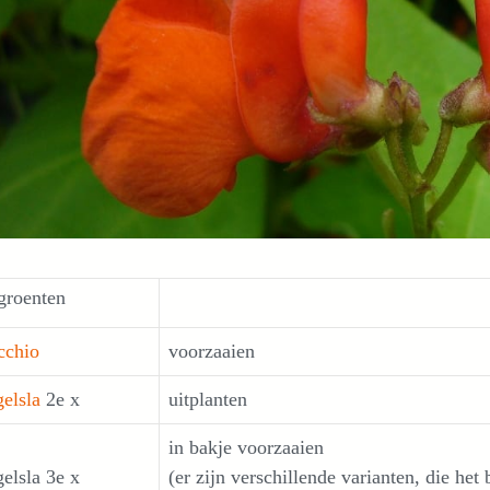
groenten
cchio
voorzaaien
elsla
2e x
uitplanten
in bakje voorzaaien
elsla 3e x
(er zijn verschillende varianten, die het