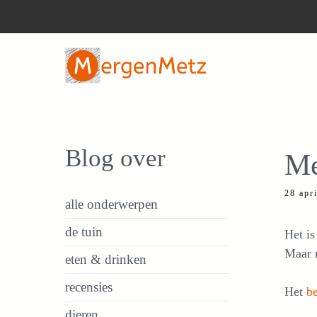
Ga
naar
de
inhoud
Blog over
Me
28 apr
alle onderwerpen
de tuin
Het is
Maar m
eten & drinken
recensies
Het
b
dieren