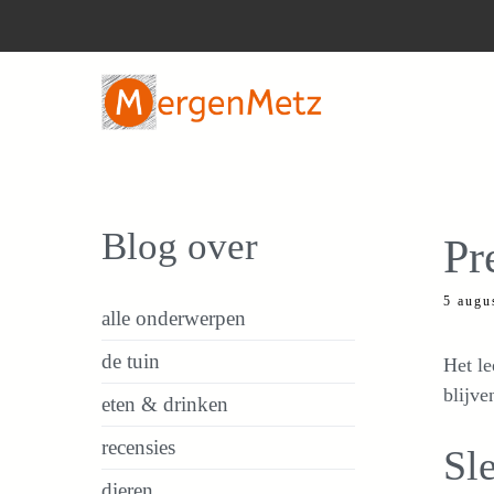
Ga
naar
de
inhoud
Blog over
Pr
5 augu
alle onderwerpen
de tuin
Het le
blijve
eten & drinken
recensies
Sle
dieren