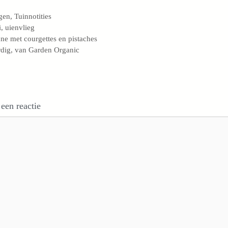
egorieën
gen
,
Tuinnotities
s
i
,
uienvlieg
ne met courgettes en pistaches
dig, van Garden Organic
 een reactie
e