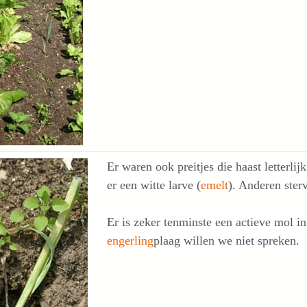
Er waren ook preitjes die haast letterl
er een witte larve (
emelt
). Anderen ster
Er is zeker tenminste een actieve mol i
engerling
plaag willen we niet spreken.