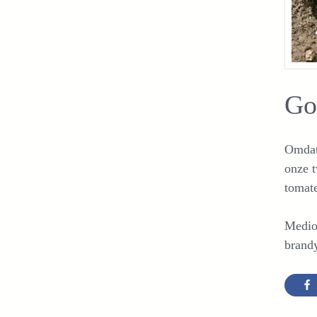
Go
Omdat 
onze t
tomat
Medio 
brand