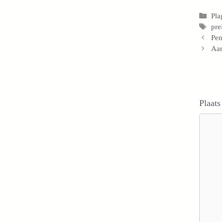
Cat
Pla
Tag
pre
Pen
Aar
Plaats
Reacti