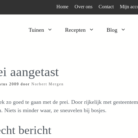
Home
Over ons
Contact
Mijn acc
Tuinen
Recepten
Blog
Heesters
Bijzonder en apart
Klimplanten
Kruiden
ei aangetast
Kruiden
Peulgroenten
stus 2009
door
Norbert Mergen
Moestuin
Tomaten
Verfplanten
Vruchtgewassen
ek zo goed te gaan met de prei. Door rijkelijk met gesteenteme
Voedselbos
Wortelgroenten
n. Niets is minder waar, ze sneuvelen bij bosjes.
Bladgroenten
cht bericht