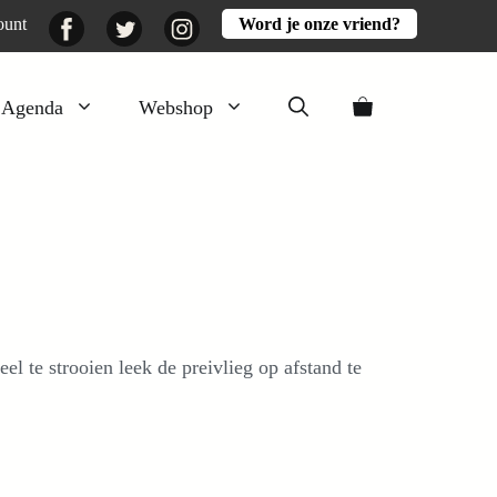
Facebook
Twitter
Instagram
ount
Word je onze vriend?
Agenda
Webshop
Veluwezomer
Aarde en mest
Activiteiten
Boeken
Mooi
el te strooien leek de preivlieg op afstand te
Lekker