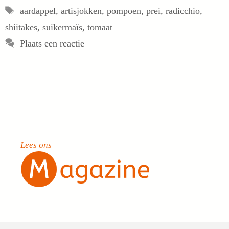
Tags
aardappel
,
artisjokken
,
pompoen
,
prei
,
radicchio
,
shiitakes
,
suikermaïs
,
tomaat
Plaats een reactie
Lees ons