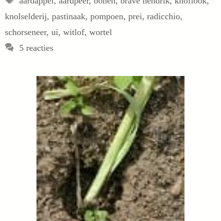
aardappel
,
aardpeer
,
bonen
,
brave hendrik
,
knoflook
,
knolselderij
,
pastinaak
,
pompoen
,
prei
,
radicchio
,
schorseneer
,
ui
,
witlof
,
wortel
5 reacties