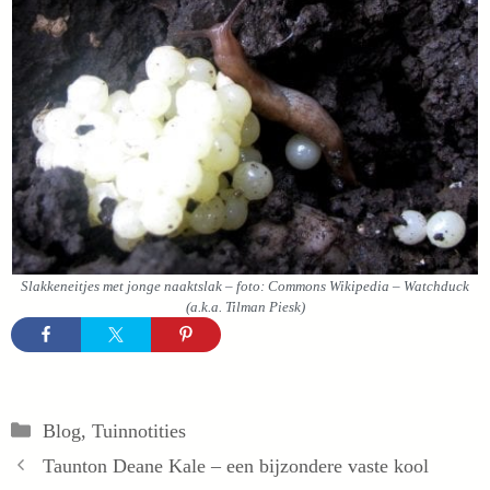
Slakkeneitjes met jonge naaktslak – foto: Commons Wikipedia – Watchduck
(a.k.a. Tilman Piesk)
Categorieën
Blog
,
Tuinnotities
Taunton Deane Kale – een bijzondere vaste kool