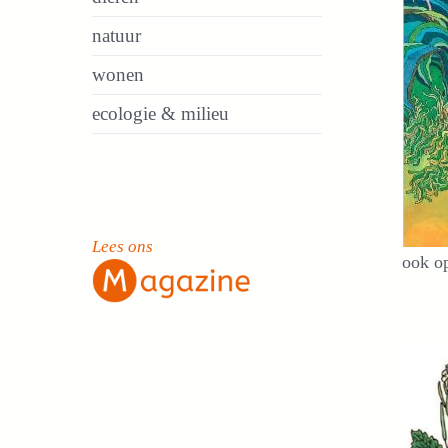
natuur
wonen
ecologie & milieu
Lees ons
ook op