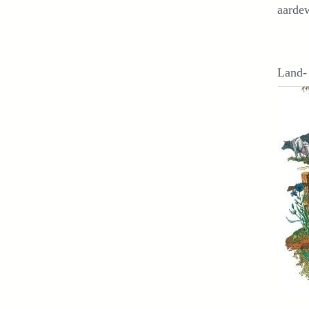
aarde
Land-