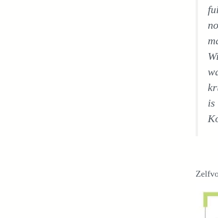
fu
no
ma
Wi
wa
kr
is
Ko
Zelfv