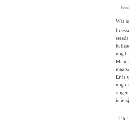
Inhou
Wat is
In ess
steeds
heilza
nog he
Maar i
maatsc
Er is 
nog on
opgeno
is iet
Titel