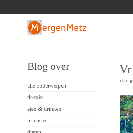
Ga
naar
de
inhoud
Blog over
Vr
16 aug
alle onderwerpen
de tuin
eten & drinken
recensies
dieren