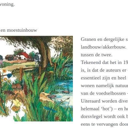
woning.
 en moestuinbouw
Granen en dergelijke s
landbouw/akkerbouw. D
tussen de twee.
Tekenend dat het in 19
is, is dat de auteurs e
essentieel zijn en hee
wonen namelijk natuurl
van de voedselbossen –
Uiteraard worden dive
helemaal ‘hot’) – en 
dorsvlegel wordt ook 
eens te vervangen door