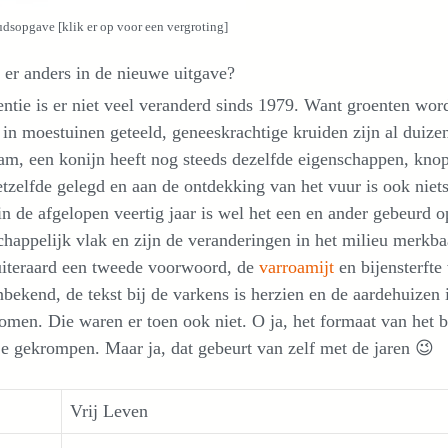
dsopgave [klik er op voor een vergroting]
 er anders in de nieuwe uitgave?
entie is er niet veel veranderd sinds 1979. Want groenten wo
 in moestuinen geteeld, geneeskrachtige kruiden zijn al duize
am, een konijn heeft nog steeds dezelfde eigenschappen, kn
tzelfde gelegd en aan de ontdekking van het vuur is ook niet
n de afgelopen veertig jaar is wel het een en ander gebeurd o
happelijk vlak en zijn de veranderingen in het milieu merkba
uiteraard een tweede voorwoord, de
varroamijt
en bijensterfte
bekend, de tekst bij de varkens is herzien en de aardehuizen i
men. Die waren er toen ook niet. O ja, het formaat van het 
sje gekrompen. Maar ja, dat gebeurt van zelf met de jaren 😉
Vrij Leven