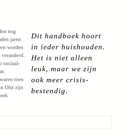
rden nog
Dit handboek hoort
nden jaren
in ieder huishouden.
open worden
s veranderd.
Het is niet alleen
p sociaal-
leuk, maar we zijn
ar.
ook meer crisis-
 waren toen
n Olst zijn
bestendig.
boek