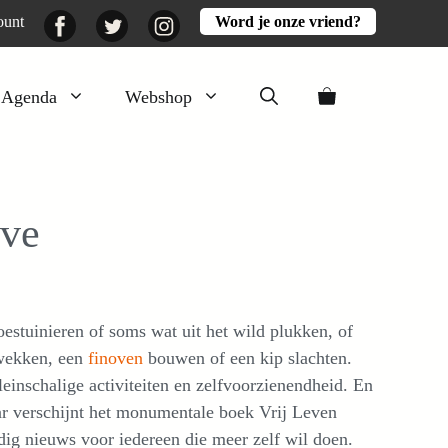
Facebook
Twitter
Instagram
ount
Word je onze vriend?
Agenda
Webshop
Veluwezomer
Aarde en mest
ave
Activiteiten
Boeken
Mooi
estuinieren of soms wat uit het wild plukken, of
Lekker
pwekken, een
finoven
bouwen of een kip slachten.
einschalige activiteiten en zelfvoorzienendheid. En
aar verschijnt het monumentale boek Vrij Leven
dig nieuws voor iedereen die meer zelf wil doen.