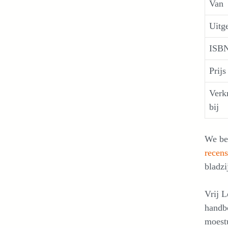
Van
Uitg
ISB
Prijs
Verk
bij
We bel
recens
bladzi
Vrij L
handbo
moestu