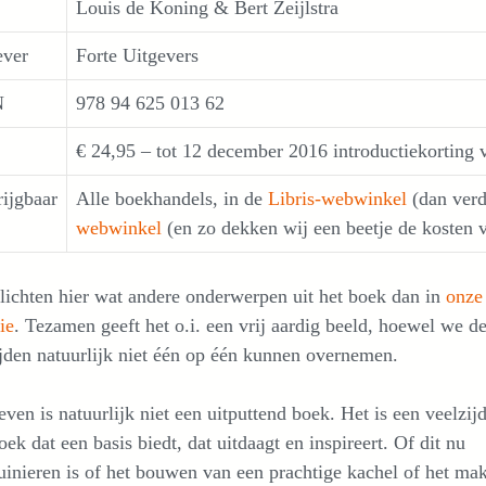
Louis de Koning & Bert Zeijlstra
ever
Forte Uitgevers
N
978 94 625 013 62
€ 24,95 – tot 12 december 2016 introductiekorting v
rijgbaar
Alle boekhandels, in de
Libris-webwinkel
(dan verd
webwinkel
(en zo dekken wij een beetje de kosten 
ichten hier wat andere onderwerpen uit het boek dan in
onze 
ie
. Tezamen geeft het o.i. een vrij aardig beeld, hoewel we d
jden natuurlijk niet één op één kunnen overnemen.
even is natuurlijk niet een uitputtend boek. Het is een veelzij
ek dat een basis biedt, dat uitdaagt en inspireert. Of dit nu
inieren is of het bouwen van een prachtige kachel of het ma