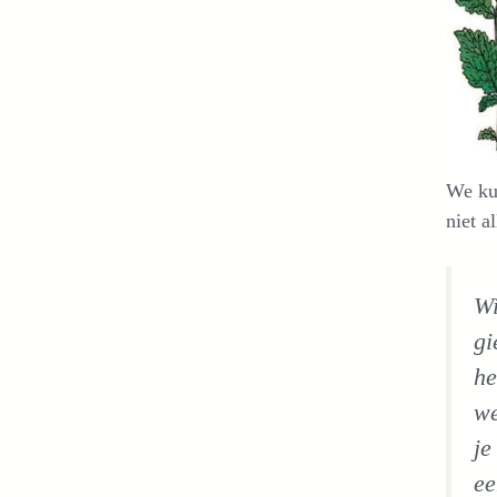
We ku
niet al
Wi
gi
he
we
je
ee