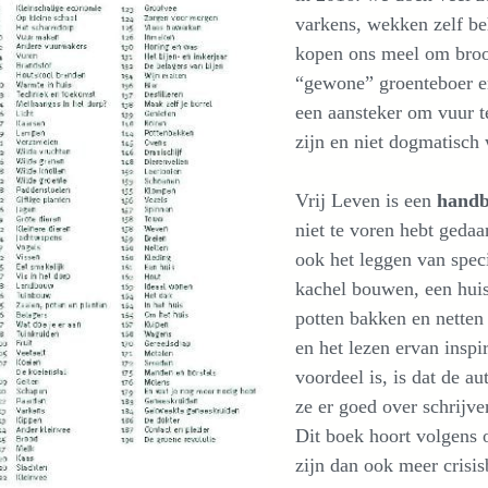
varkens, wekken zelf be
kopen ons meel om brood
“gewone” groenteboer en
een aansteker om vuur t
zijn en niet dogmatisch
Vrij Leven is een
hand
niet te voren hebt geda
ook het leggen van speci
kachel bouwen, een huis
potten bakken en netten
en het lezen ervan inspi
voordeel is, is dat de a
ze er goed over schrijv
Dit boek hoort volgens o
zijn dan ook meer crisis