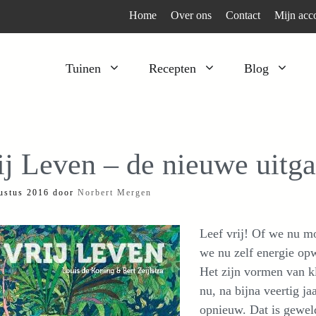
Home
Over ons
Contact
Mijn acc
Tuinen
Recepten
Blog
Heesters
Bijzonder en apart
Klimplanten
Kruiden
ij Leven – de nieuwe uitg
Kruiden
Peulgroenten
ustus 2016
door
Norbert Mergen
Moestuin
Tomaten
Verfplanten
Vruchtgewassen
Leef vrij! Of we nu mo
Voedselbos
Wortelgroenten
we nu zelf energie o
Het zijn vormen van kl
Bladgroenten
nu, na bijna veertig j
opnieuw. Dat is gewel