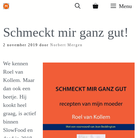
Ga
Menu
naar
de
Schmeckt mir ganz gut!
inhoud
2 november 2019
door
Norbert Mergen
We kennen
Roel van
Kollem. Maar
dan ook een
beetje. Hij
kookt heel
graag, is actief
binnen
SlowFood en