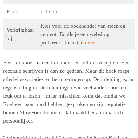
Prijs
€ 15,75
Kies voor de boekhandel van steen en
Verkrijgbaar
cement. En àls je een webshop
bij
prefereert, kies dan
deze
.
Een kookboek is een kookboek en telt dus recepten. Een
recensie schrijven is dan zo gedaan. Maar dit boek roept
allerlei associaties en herinneringen op. De inleiding is, in
tegenstelling tot de inleidingen van veel andere boeken,
leuk om te lezen – maar misschien komt dat omdat we
Roel een paar maal hebben gesproken en zijn reputatie
binnen SlowFood kennen. Dat maakt het automatisch
persoonlijker.
“Schmeckt mir ganz gut,” is wat een tante van Roel zei.