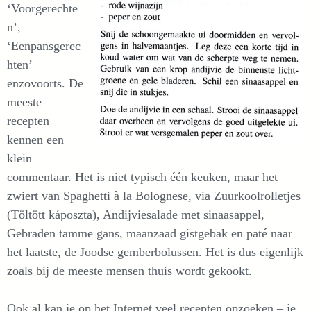
‘Voorgerechte
n’,
‘Eenpansgerec
hten’
enzovoorts. De
meeste
recepten
kennen een
klein
commentaar. Het is niet typisch één keuken, maar het
zwiert van Spaghetti à la Bolognese, via Zuurkoolrolletjes
(Töltött káposzta), Andijviesalade met sinaasappel,
Gebraden tamme gans, maanzaad gistgebak en paté naar
het laatste, de Joodse gemberbolussen. Het is dus eigenlijk
zoals bij de meeste mensen thuis wordt gekookt.
Ook al kan je op het Internet veel recepten opzoeken – je