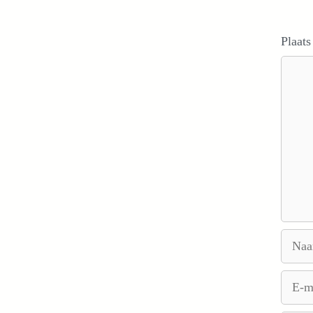
Plaats
Reacti
Naam
E-
mail