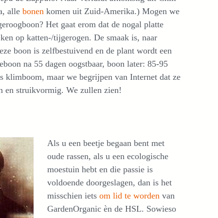
a, alle
bonen
komen uit Zuid-Amerika.) Mogen we
ijgeroogboon? Het gaat erom dat de nogal platte
jken op katten-/tijgerogen. De smaak is, naar
Deze boon is zelfbestuivend en de plant wordt een
eboon na 55 dagen oogstbaar, boon later: 85-95
s klimboom, maar we begrijpen van Internet dat ze
 en struikvormig. We zullen zien!
Als u een beetje begaan bent met
oude rassen, als u een ecologische
moestuin hebt en die passie is
voldoende doorgeslagen, dan is het
misschien iets
om lid te worden
van
GardenOrganic èn de HSL. Sowieso