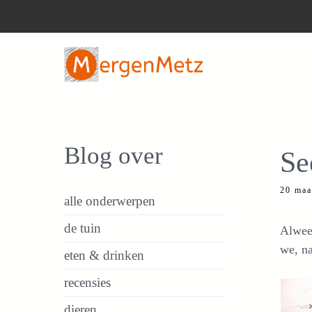
Ga
naar
de
inhoud
Blog over
Se
20 maa
alle onderwerpen
de tuin
Alweer
we, na
eten & drinken
recensies
dieren