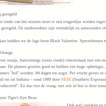
g geregeld
t einde van het seizoen moet er een vragenlijst worden ingevu
 geregeld. De medewerkers zijn vriendelijk en antwoorden vlot
jaar hadden we de lage boon Black Valentine. Sperziebonen m
 Orange
rote oranje, hartvormige (soms ronde) vleestomaat met een m
am. De planten groeien goed en hebben een hoge opbrengst. A
mers "hol" worden. 84 dagen tot oogst. Per vrucht geven ze 
d ras uit Indiana – rond 1989 door
SESE
(Southern Exposure
roduceerd". En dan rest de vraag: met wie of hoe is deze tom
oon Tiger's Eye Bean
Ook wel: repokeb en