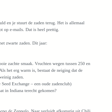
ld en je stuurt de zaden terug. Het is allemaal
 op e-mails. Dat is heel prettig.
et zwarte zaden. Dit jaar:
ooie zachte smaak. Vruchten wegen tussen 250 en
ls het erg warm is, bestaat de neiging dat de
weinig zaden.
 Seed Exchange – een oude zadenclub)
aat in Indiana terecht gekomen?
pepa de Zappalo
. Naar verluidt afkomstig uit Chili