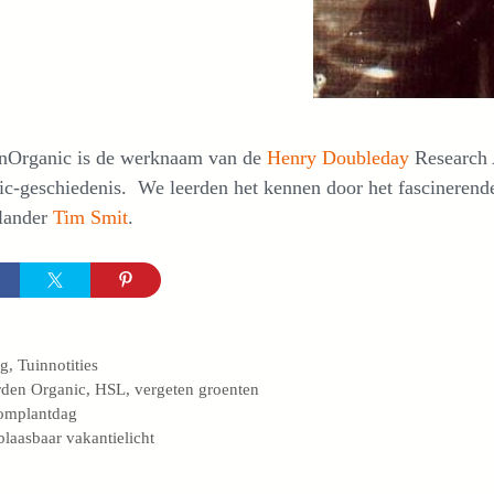
nOrganic is de werknaam van de
Henry Doubleday
Research 
ic-geschiedenis. We leerden het kennen door het fascineren
lander
Tim Smit
.
egorieën
og
,
Tuinnotities
s
den Organic
,
HSL
,
vergeten groenten
omplantdag
laasbaar vakantielicht