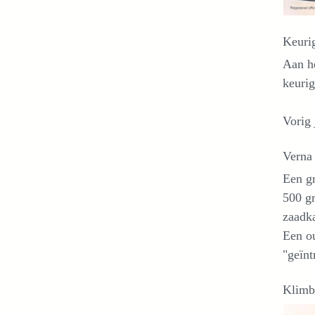
Keuri
Aan he
keurig
Vorig 
Verna
Een g
500 gr
zaadka
Een ou
"geïnt
Klimb