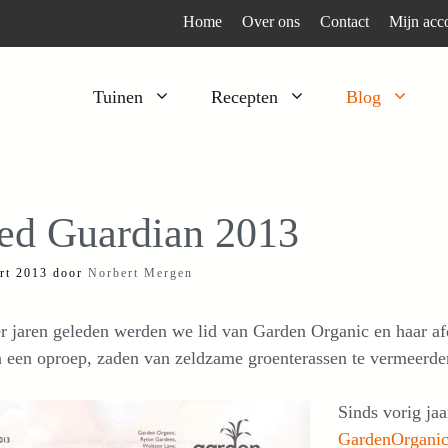
Home
Over ons
Contact
Mijn acc
Tuinen
Recepten
Blog
Heesters
Bijzonder en apart
Klimplanten
Kruiden
ed Guardian 2013
Kruiden
Peulgroenten
rt 2013
door
Norbert Mergen
Moestuin
Tomaten
Verfplanten
Vruchtgewassen
 jaren geleden werden we lid van Garden Organic en haar af
Voedselbos
Wortelgroenten
 een oproep, zaden van zeldzame groenterassen te vermeerde
Bladgroenten
Sinds vorig ja
GardenOrgani