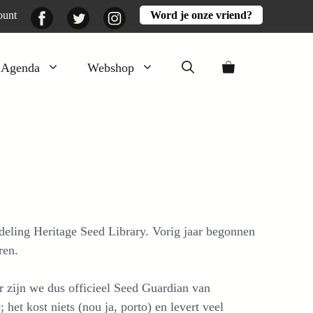
Facebook
Twitter
Instagram
ount
Word je onze vriend?
Agenda
Webshop
Veluwezomer
Aarde en mest
Activiteiten
Boeken
Mooi
deling Heritage Seed Library. Vorig jaar begonnen
Lekker
ren.
ar zijn we dus officieel Seed Guardian van
c
; het kost niets (nou ja, porto) en levert veel