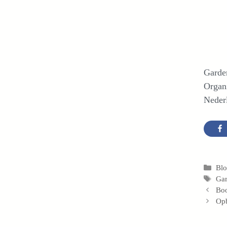
Garde
Organ
Neder
Cat
Bl
Tag
Gar
Bo
Opb