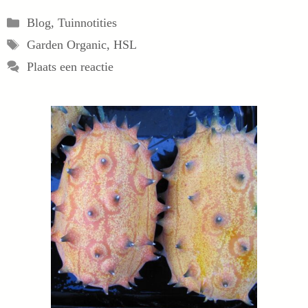
Categorieën
Blog
,
Tuinnotities
Tags
Garden Organic
,
HSL
Plaats een reactie