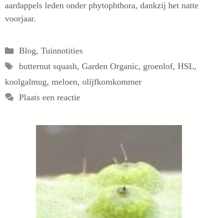
aardappels leden onder phytophthora, dankzij het natte
voorjaar.
Categorieën
Blog
,
Tuinnotities
Tags
butternut squash
,
Garden Organic
,
groenlof
,
HSL
,
koolgalmug
,
meloen
,
olijfkomkommer
Plaats een reactie