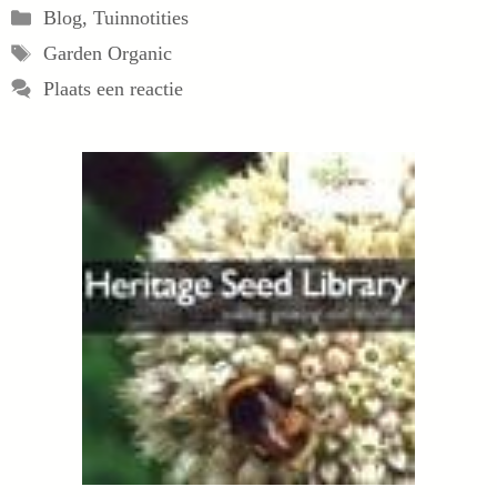
Categorieën
Blog
,
Tuinnotities
Tags
Garden Organic
Plaats een reactie