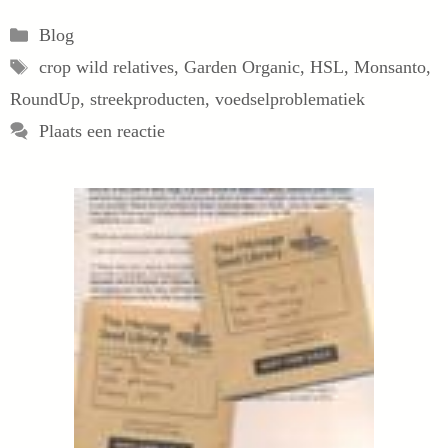
Categorieën
Blog
Tags
crop wild relatives
,
Garden Organic
,
HSL
,
Monsanto
,
RoundUp
,
streekproducten
,
voedselproblematiek
Plaats een reactie