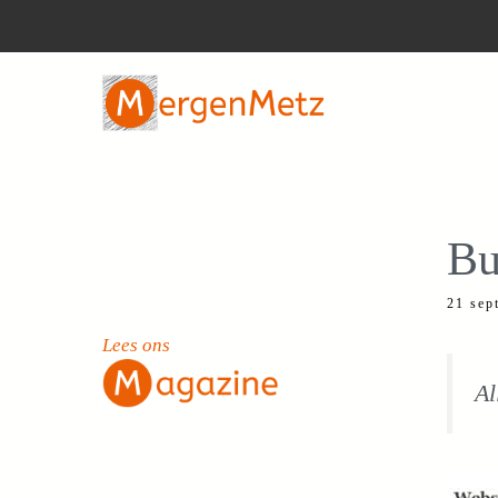
Ga
naar
de
inhoud
Bu
21 sep
Lees ons
Al