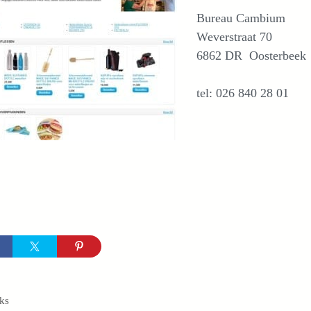
Bureau Cambium
Weverstraat 70
6862 DR Oosterbeek
tel: 026 840 28 01
egorieën
ks