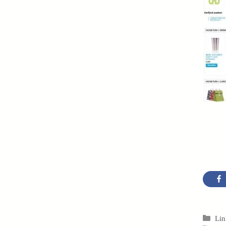
Cat
Lin