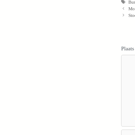
Tag
Bu
Mo
Sto
Plaats
Reacti
Naam