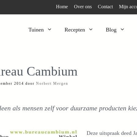
Home
Over ons
Contact
Mijn acc
Tuinen
Recepten
Blog
Heesters
Bijzonder en apart
Klimplanten
Kruiden
reau Cambium
Kruiden
Peulgroenten
tember 2014
door
Norbert Mergen
Moestuin
Tomaten
Verfplanten
Vruchtgewassen
leen als mensen zelf voor duurzame producten kiez
Voedselbos
Wortelgroenten
Bladgroenten
Deze uitspraak deed J