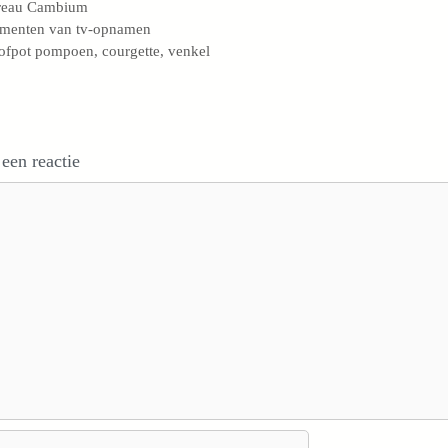
s
reau Cambium
menten van tv-opnamen
ofpot pompoen, courgette, venkel
 een reactie
e