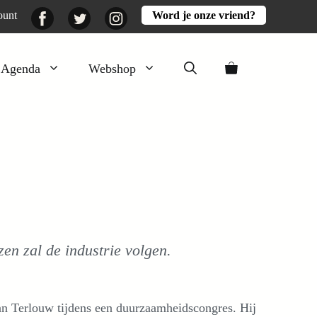
Facebook
Twitter
Instagram
ount
Word je onze vriend?
Agenda
Webshop
Veluwezomer
Aarde en mest
Activiteiten
Boeken
Mooi
en zal de industrie volgen.
Lekker
an Terlouw tijdens een duurzaamheidscongres. Hij