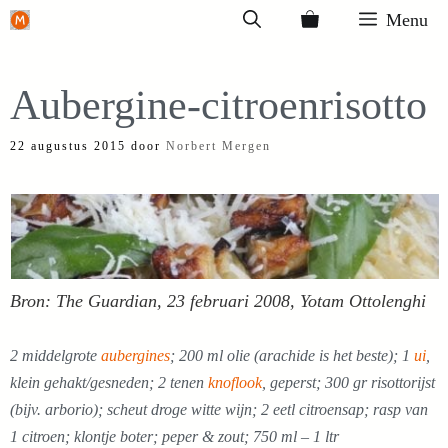
Ga
Menu
naar
de
Aubergine-citroenrisotto
inhoud
22 augustus 2015
door
Norbert Mergen
Bron: The Guardian, 23 februari 2008, Yotam Ottolenghi
2 middelgrote
aubergines
; 200 ml olie (arachide is het beste); 1
ui
,
klein gehakt/gesneden; 2 tenen
knoflook
, geperst; 300 gr risottorijst
(bijv. arborio); scheut droge witte wijn; 2 eetl citroensap; rasp van
1 citroen; klontje boter; peper & zout; 750 ml – 1 ltr