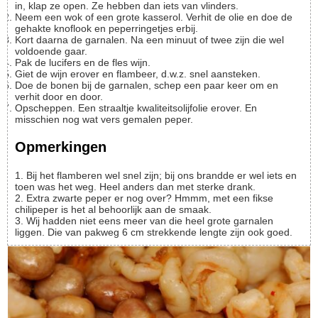
in, klap ze open. Ze hebben dan iets van vlinders.
Neem een wok of een grote kasserol. Verhit de olie en doe de
gehakte knoflook en peperringetjes erbij.
Kort daarna de garnalen. Na een minuut of twee zijn die wel
voldoende gaar.
Pak de lucifers en de fles wijn.
Giet de wijn erover en flambeer, d.w.z. snel aansteken.
Doe de bonen bij de garnalen, schep een paar keer om en
verhit door en door.
Opscheppen. Een straaltje kwaliteitsolijfolie erover. En
misschien nog wat vers gemalen peper.
Opmerkingen
1. Bij het flamberen wel snel zijn; bij ons brandde er wel iets en
toen was het weg. Heel anders dan met sterke drank.
2. Extra zwarte peper er nog over? Hmmm, met een fikse
chilipeper is het al behoorlijk aan de smaak.
3. Wij hadden niet eens meer van die heel grote garnalen
liggen. Die van pakweg 6 cm strekkende lengte zijn ook goed.