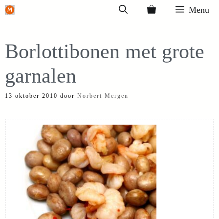
Ga
Menu
naar
de
Borlottibonen met grote
inhoud
garnalen
13 oktober 2010
door
Norbert Mergen