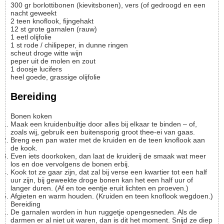
300
gr
borlottibonen (kievitsbonen), vers (of gedroogd en een
nacht geweekt
2
teen
knoflook, fijngehakt
12
st
grote garnalen (rauw)
1
eetl
olijfolie
1
st
rode / chilipeper, in dunne ringen
scheut
droge witte wijn
peper uit de molen en zout
1
doosje
lucifers
heel goede, grassige olijfolie
Bereiding
Bonen koken
Maak een kruidenbuiltje door alles bij elkaar te binden – of,
zoals wij, gebruik een buitensporig groot thee-ei van gaas.
Breng een pan water met de kruiden en de teen knoflook aan
de kook.
Even iets doorkoken, dan laat de kruiderij de smaak wat meer
los en doe vervolgens de bonen erbij.
Kook tot ze gaar zijn, dat zal bij verse een kwartier tot een half
uur zijn, bij geweekte droge bonen kan het een half uur of
langer duren. (Af en toe eentje eruit lichten en proeven.)
Afgieten en warm houden. (Kruiden en teen knoflook wegdoen.)
Bereiding
De garnalen worden in hun ruggetje opengesneden. Als de
darmen er al niet uit waren, dan is dit het moment. Snijd ze diep