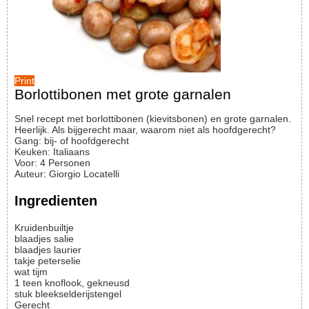
Print
Borlottibonen met grote garnalen
Snel recept met borlottibonen (kievitsbonen) en grote garnalen.
Heerlijk. Als bijgerecht maar, waarom niet als hoofdgerecht?
Gang:
bij- of hoofdgerecht
Keuken:
Italiaans
Voor
:
4
Personen
Auteur
:
Giorgio Locatelli
Ingredienten
Kruidenbuiltje
blaadjes
salie
blaadjes
laurier
takje
peterselie
wat
tijm
1
teen
knoflook, gekneusd
stuk
bleekselderijstengel
Gerecht