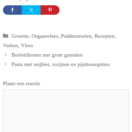
Categorieën
Groente
,
Orgaanvlees
,
Paddenstoelen
,
Recepten
,
Varken
,
Vlees
Borlottibonen met grote garnalen
Pasta met snijbiet, rozijnen en pijnboompitten
Plaats een reactie
Reactie