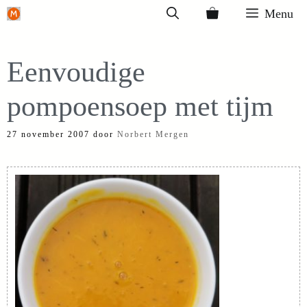
Ga
Menu
naar
de
Eenvoudige
inhoud
pompoensoep met tijm
27 november 2007
door
Norbert Mergen