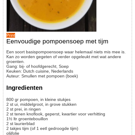
Print
Eenvoudige pompoensoep met tijm
Een soort basispompoensoep waar helemaal niets mis mee is.
Kan zo worden gegeten of verder opgeleukt met wat andere
groenten.
Gang:
bij- of hoofdgerecht, Soep
Keuken:
Dutch cuisine, Nederlands
Auteur
:
Smullen met pompoen (boek)
Ingredienten
800
gr
pompoen, in kleine stukjes
2
st
ui, middelgroot, in grove stukken
2
st
prei, in ringen
2
st
tenen knoflook, geperst, kwartier voor verhitting
1½
ltr
groentebouillon
2
st
laurierblad
2
takjes
tijm (of 1 eetl gedroogde tijm)
olijfolie