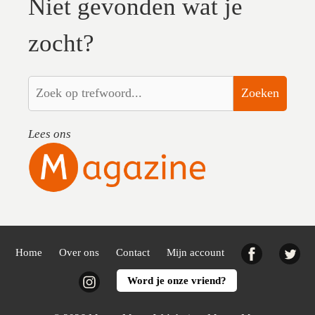
Niet gevonden wat je
zocht?
Zoeken
Lees ons
Facebook
Twi
Home
Over ons
Contact
Mijn account
Instagram
Word je onze vriend?