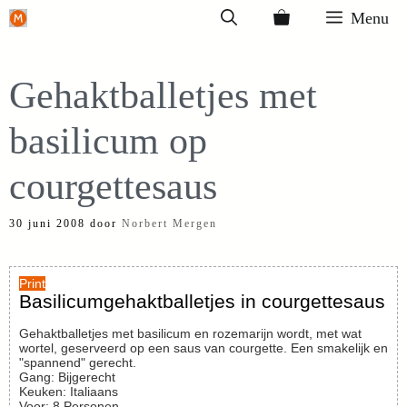
Ga
Menu
naar
de
Gehaktballetjes met
inhoud
basilicum op
courgettesaus
30 juni 2008
door
Norbert Mergen
Print
Basilicumgehaktballetjes in courgettesaus
Gehaktballetjes met basilicum en rozemarijn wordt, met wat
wortel, geserveerd op een saus van courgette. Een smakelijk en
"spannend" gerecht.
Gang:
Bijgerecht
Keuken:
Italiaans
Voor
:
8
Personen