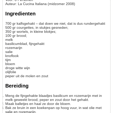
Auteur
:
La Cucina Italiana (midzomer 2008)
Ingredienten
700
gr
kalfsgehakt – dat doen we niet, dat is dus rundergehakt
500 gr courgettes, in stukjes gesneden;
350 gr wortels, in kleine blokjes;
100 gr brood;
melk
basilicumblad, fijngehakt
rozemarijn
salie
knoflook
tijm
bloem
droge witte wijn
olijfolie
peper uit de molen en zout
Bereiding
Meng de fijngehakte blaadjes basilicum en rozemarijn met in
melk geweekt brood, peper en zout door het gehakt.
Maak balletjes en haal ze door de bloem.
Bak ze bruin in een koekenpan op hoog vuur, in wat olie met
salie en rozemarijn.