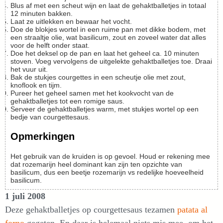
Blus af met een scheut wijn en laat de gehaktballetjes in totaal
12 minuten bakken.
Laat ze uitlekken en bewaar het vocht.
Doe de blokjes wortel in een ruime pan met dikke bodem, met
een straaltje olie, wat basilicum, zout en zoveel water dat alles
voor de helft onder staat.
Doe het deksel op de pan en laat het geheel ca. 10 minuten
stoven. Voeg vervolgens de uitgelekte gehaktballetjes toe. Draai
het vuur uit.
Bak de stukjes courgettes in een scheutje olie met zout,
knoflook en tijm.
Pureer het geheel samen met het kookvocht van de
gehaktballetjes tot een romige saus.
Serveer de gehaktballetjes warm, met stukjes wortel op een
bedje van courgettesaus.
Opmerkingen
Het gebruik van de kruiden is op gevoel. Houd er rekening mee
dat rozemarijn heel dominant kan zijn ten opzichte van
basilicum, dus een beetje rozemarijn vs redelijke hoeveelheid
basilicum.
1 juli 2008
Deze gehaktballetjes op courgettesaus tezamen
patata al
forno
gegeten. En daar is helemaal niets mis mee, om het