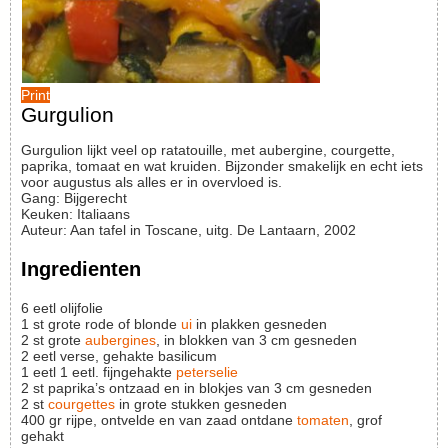
Print
Gurgulion
Gurgulion lijkt veel op ratatouille, met aubergine, courgette,
paprika, tomaat en wat kruiden. Bijzonder smakelijk en echt iets
voor augustus als alles er in overvloed is.
Gang:
Bijgerecht
Keuken:
Italiaans
Auteur
:
Aan tafel in Toscane, uitg. De Lantaarn, 2002
Ingredienten
6
eetl
olijfolie
1
st
grote rode of blonde
ui
in plakken gesneden
2
st
grote
aubergines
, in blokken van 3 cm gesneden
2
eetl
verse, gehakte basilicum
1
eetl
1 eetl. fijngehakte
peterselie
2
st
paprika’s ontzaad en in blokjes van 3 cm gesneden
2
st
courgettes
in grote stukken gesneden
400
gr
rijpe, ontvelde en van zaad ontdane
tomaten
, grof
gehakt