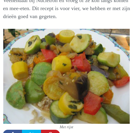
Veenendaal bij Nucletron en vroeg of ze kon langs komen
en mee-eten. Dit recept is voor vier, we hebben er met zijn
drieën goed van gegeten.
Met rijst