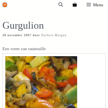
Ga
Menu
naar
de
Gurgulion
inhoud
28 november 2007
door
Norbert Mergen
Een vorm van ratatouille