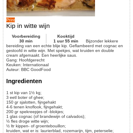
Print
Kip in witte wijn
Voorbereiding
Kooktijd
30
min
1
uur
55
min
Bijzonder lekkere
bereiding van een echte blije kip. Geflambeerd met cognac en
gestoofd in witte wijn. Met spekjes, wat kruiden en double
cream afgemaakt. Een heerlijke saus.
Gang:
Hoofdgerecht
Keuken:
Internationaal
Auteur
:
BBC GoodFood
Ingredienten
1
st
kip van 1½ kg;
3
eetl
boter of ghee;
150
gr
sjalotten, fijngehakt
4-6
tenen
knoflook, fijngehakt;
200
gr
spekreepjes of -blokjes;
1
glas
cognac (of brandewijn of calvados);
½
fles
droge witte wijn;
½
ltr
kippen- of groentebouillon;
kruiden, wat er is: laurierblad, rozemarijn, tijm, peterselie;