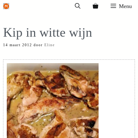
Ga
Menu
naar
de
Kip in witte wijn
inhoud
14 maart 2012
door
Eline