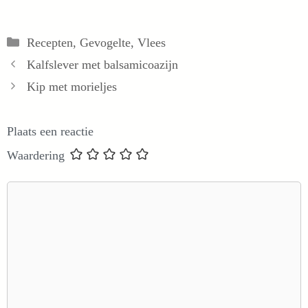
Categorieën
Recepten
,
Gevogelte
,
Vlees
Kalfslever met balsamicoazijn
Kip met morieljes
Plaats een reactie
Waardering
Reactie