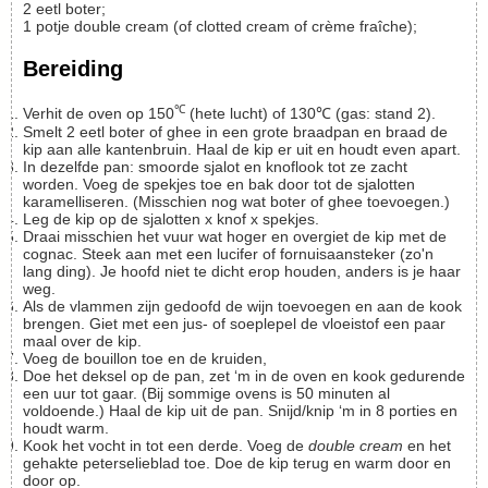
2
eetl
boter;
1
potje
double cream (of clotted cream of crème fraîche);
Bereiding
℃
Verhit de oven op 150
(hete lucht) of 130℃ (gas: stand 2).
Smelt 2 eetl boter of ghee in een grote braadpan en braad de
kip aan alle kantenbruin. Haal de kip er uit en houdt even apart.
In dezelfde pan: smoorde sjalot en knoflook tot ze zacht
worden. Voeg de spekjes toe en bak door tot de sjalotten
karamelliseren. (Misschien nog wat boter of ghee toevoegen.)
Leg de kip op de sjalotten x knof x spekjes.
Draai misschien het vuur wat hoger en overgiet de kip met de
cognac. Steek aan met een lucifer of fornuisaansteker (zo'n
lang ding). Je hoofd niet te dicht erop houden, anders is je haar
weg.
Als de vlammen zijn gedoofd de wijn toevoegen en aan de kook
brengen. Giet met een jus- of soeplepel de vloeistof een paar
maal over de kip.
Voeg de bouillon toe en de kruiden,
Doe het deksel op de pan, zet ‘m in de oven en kook gedurende
een uur tot gaar. (Bij sommige ovens is 50 minuten al
voldoende.) Haal de kip uit de pan. Snijd/knip ‘m in 8 porties en
houdt warm.
Kook het vocht in tot een derde. Voeg de
double cream
en het
gehakte peterselieblad toe. Doe de kip terug en warm door en
door op.