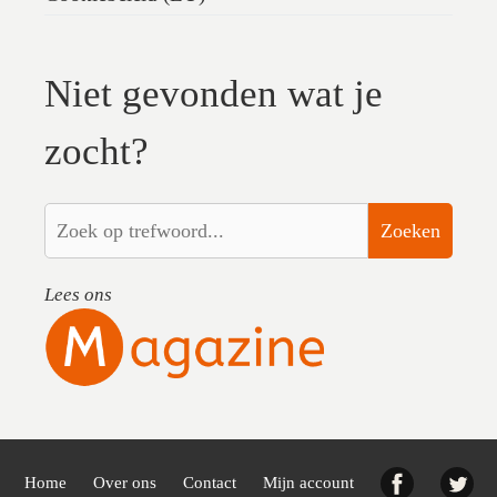
Niet gevonden wat je
zocht?
Zoeken
Lees ons
Facebook
Twi
Home
Over ons
Contact
Mijn account