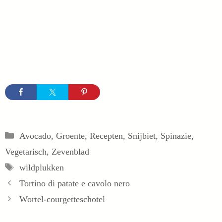
Categorieën
Avocado
,
Groente
,
Recepten
,
Snijbiet
,
Spinazie
,
Vegetarisch
,
Zevenblad
Tags
wildplukken
Tortino di patate e cavolo nero
Wortel-courgetteschotel