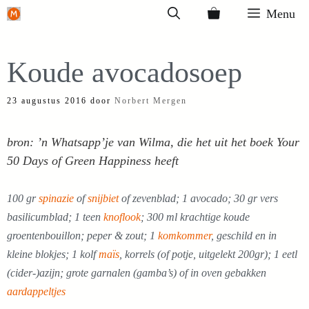
Ga
Menu
naar
de
Koude avocadosoep
inhoud
23 augustus 2016
door
Norbert Mergen
bron: ’n Whatsapp’je van Wilma, die het uit het boek Your
50 Days of Green Happiness heeft
100 gr
spinazie
of
snijbiet
of zevenblad; 1 avocado; 30 gr vers
basilicumblad; 1 teen
knoflook
; 300 ml krachtige koude
groentenbouillon; peper & zout; 1
komkommer
, geschild en in
kleine blokjes; 1 kolf
maïs
, korrels (of potje, uitgelekt 200gr); 1 eetl
(cider-)azijn; grote garnalen (gamba’s) of in oven gebakken
aardappeltjes