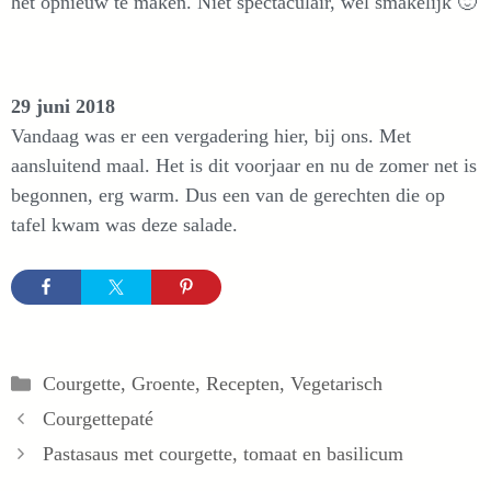
het opnieuw te maken. Niet spectaculair, wel smakelijk 🙂
29 juni 2018
Vandaag was er een vergadering hier, bij ons. Met
aansluitend maal. Het is dit voorjaar en nu de zomer net is
begonnen, erg warm. Dus een van de gerechten die op
tafel kwam was deze salade.
Categorieën
Courgette
,
Groente
,
Recepten
,
Vegetarisch
Courgettepaté
Pastasaus met courgette, tomaat en basilicum