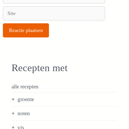
mail
Site
Recepten met
alle recepten
groente
noten
vis