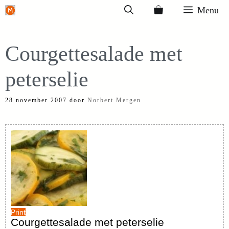
Ga
Menu
naar
de
Courgettesalade met
inhoud
peterselie
28 november 2007
door
Norbert Mergen
Print
Courgettesalade met peterselie