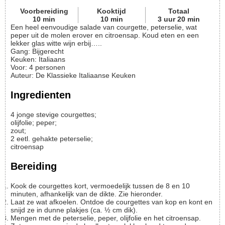
Voorbereiding
Kooktijd
Totaal
10
min
10
min
3
uur
20
min
Een heel eenvoudige salade van courgette, peterselie, wat
peper uit de molen erover en citroensap. Koud eten en een
lekker glas witte wijn erbij…..
Gang:
Bijgerecht
Keuken:
Italiaans
Voor
:
4
personen
Auteur
:
De Klassieke Italiaanse Keuken
Ingredienten
4
jonge stevige courgettes;
olijfolie; peper;
zout;
2
eetl. gehakte peterselie;
citroensap
Bereiding
Kook de courgettes kort, vermoedelijk tussen de 8 en 10
minuten, afhankelijk van de dikte. Zie hieronder.
Laat ze wat afkoelen. Ontdoe de courgettes van kop en kont en
snijd ze in dunne plakjes (ca. ½ cm dik).
Mengen met de peterselie, peper, olijfolie en het citroensap.