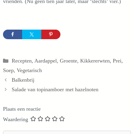
vrienden. (Nu geen tien jaar later, maar ‘slechts’ vier.)
Categorieën
Recepten
,
Aardappel
,
Groente
,
Kikkererwten
,
Prei
,
Soep
,
Vegetarisch
Balkenbrij
Salade van topinamboer met hazelnoten
Plaats een reactie
Waardering