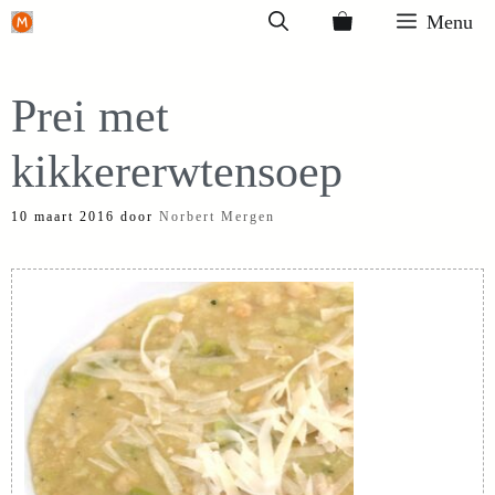
Ga
Menu
naar
de
Prei met
inhoud
kikkererwtensoep
10 maart 2016
door
Norbert Mergen