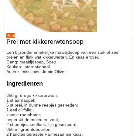
Print
Prei met kikkererwtensoep
Een bijzonder smakelijke maaltijdsoep van een stuk of zes
preien en flink wat kikkerwerten. En kaas erover.
Gang:
maaltijdsoep, Soep
Keuken:
Internationaal
Auteur
:
misschien Jamie Oliver
Ingredienten
350
gr
droge kikkererwten;
1
st
aardappel;
6
st
prei, in dunne reepjes gesneden;
1
eetl
olijfolie;
klontje
roomboter;
peper uit de molen en zout;
2
st
eentjes knoflook, fijn gesnipperd;
850
ml
groentebouillon;
2
handjes
geraspte Parmezaanse kaas;