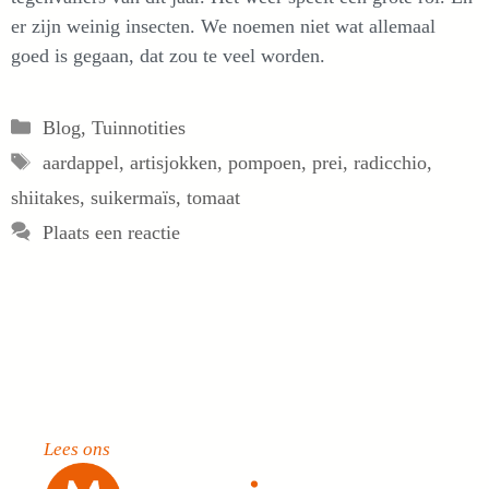
er zijn weinig insecten. We noemen niet wat allemaal
goed is gegaan, dat zou te veel worden.
Categorieën
Blog
,
Tuinnotities
Tags
aardappel
,
artisjokken
,
pompoen
,
prei
,
radicchio
,
shiitakes
,
suikermaïs
,
tomaat
Plaats een reactie
Lees ons