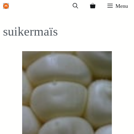
Ga
Menu
naar
de
suikermaïs
inhoud