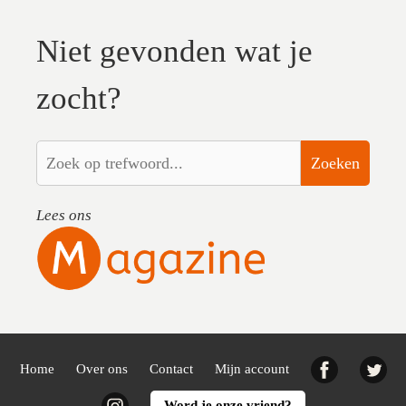
Niet gevonden wat je
zocht?
Zoeken
Lees ons
Facebook
Twi
Home
Over ons
Contact
Mijn account
Instagram
Word je onze vriend?