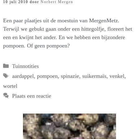
10 juli 2010
door
Norbert Mergen
Een paar plaatjes uit de moestuin van MergenMetz.
Terwijl we gebukt gaan onder een hittegolfje, floreert het
een en kwijnt het ander. En we hebben een bijzondere
pompoen. Of geen pompoen?
Categorieën
Tuinnotities
Tags
aardappel
,
pompoen
,
spinazie
,
suikermaïs
,
venkel
,
wortel
Plaats een reactie