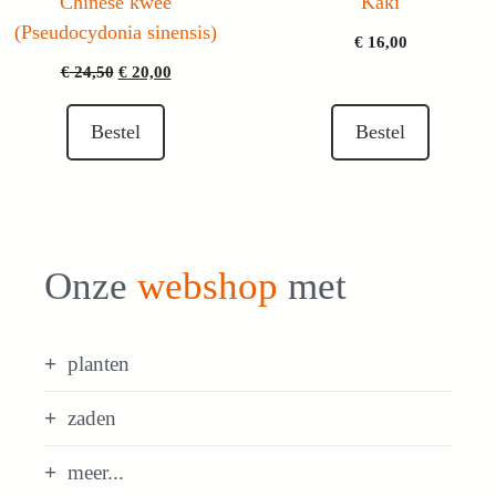
Chinese kwee
Kaki
(Pseudocydonia sinensis)
€
16,00
Oorspronkelijke
Huidige
€
24,50
€
20,00
prijs
prijs
was:
is:
Bestel
Bestel
€ 24,50.
€ 20,00.
Onze
webshop
met
planten
zaden
meer...