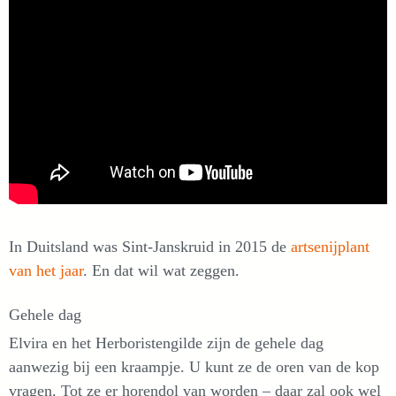
In Duitsland was Sint-Janskruid in 2015 de
artsenijplant
van het jaar
. En dat wil wat zeggen.
Gehele dag
Elvira en het Herboristengilde zijn de gehele dag
aanwezig bij een kraampje. U kunt ze de oren van de kop
vragen. Tot ze er horendol van worden – daar zal ook wel