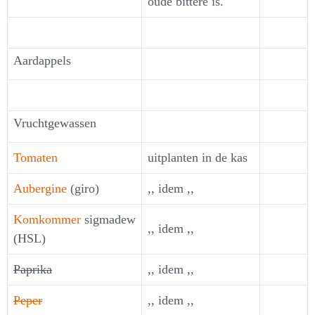
oude bittere is.
Aardappels
Vruchtgewassen
Tomaten
uitplanten in de kas
Aubergine
(giro)
,, idem ,,
Komkommer
sigmadew
,, idem ,,
(HSL)
Paprika
,, idem ,,
Peper
,, idem ,,