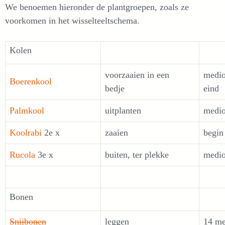
We benoemen hieronder de plantgroepen, zoals ze
voorkomen in het wisselteeltschema.
Kolen
voorzaaien in een
medio
Boerenkool
bedje
eind
Palmkool
uitplanten
medi
Koolrabi
2e x
zaaien
begin
Rucola
3e x
buiten, ter plekke
medi
Bonen
Snijbonen
leggen
14 me