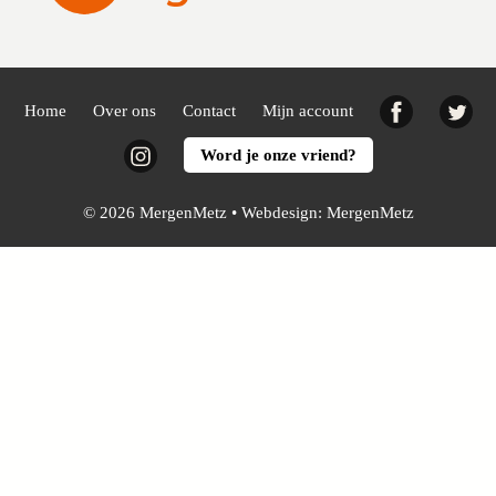
Facebook
Twi
Home
Over ons
Contact
Mijn account
Instagram
Word je onze vriend?
© 2026 MergenMetz • Webdesign:
MergenMetz