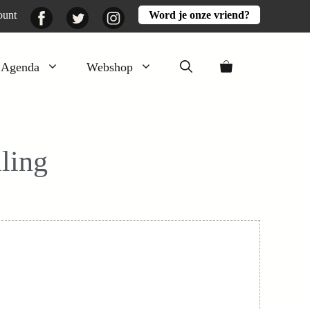
Facebook
Twitter
Instagram
ount
Word je onze vriend?
Agenda
Webshop
Veluwezomer
Aarde en mest
ling
Activiteiten
Boeken
Mooi
Lekker