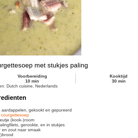
rgettesoep met stukjes paling
Voorbereiding
Kooktijd
10
min
30
min
en:
Dutch cuisine, Nederlands
redienten
t
aardappelen, gekookt en gepureerd
 courgettesoep
eutje
(kook-)room
alingfilets, gerookte, en in stukjes
 en zout naar smaak
-)brood