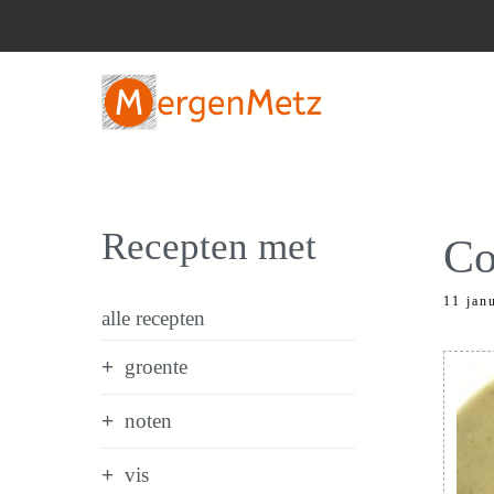
Ga
naar
de
inhoud
Recepten met
Co
11 jan
alle recepten
groente
noten
vis