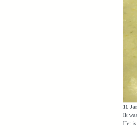
11 Ja
Ik waa
Het is