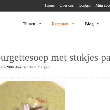
Home
Over ons
Contact
Mijn acc
Tuinen
Recepten
Blog
Heesters
Bijzonder en apart
Klimplanten
Kruiden
urgettesoep met stukjes pa
Kruiden
Peulgroenten
uari 2006
door
Norbert Mergen
Moestuin
Tomaten
Verfplanten
Vruchtgewassen
Voedselbos
Wortelgroenten
Bladgroenten