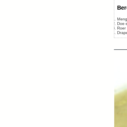
Ber
Men
Doe 
Roe
Drap