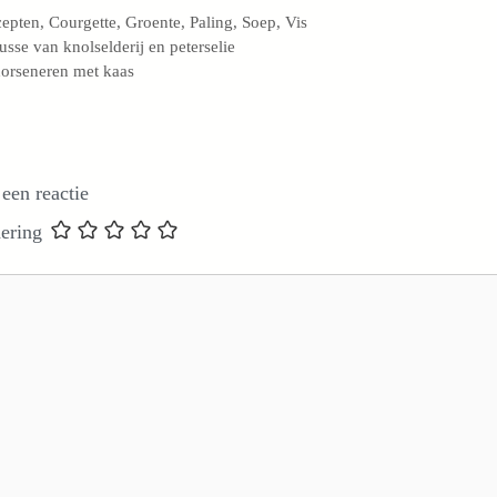
egorieën
cepten
,
Courgette
,
Groente
,
Paling
,
Soep
,
Vis
sse van knolselderij en peterselie
orseneren met kaas
 een reactie
ering
e