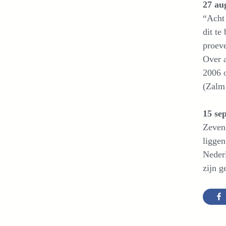
27 au
“Acht 
dit te
proeve
Over a
2006 o
(Zalm 
15 se
Zeven 
liggen
Nederl
zijn g