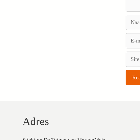
Naam
E-
mail
Site
Adres
Stichting De Tuinen van MergenMetz