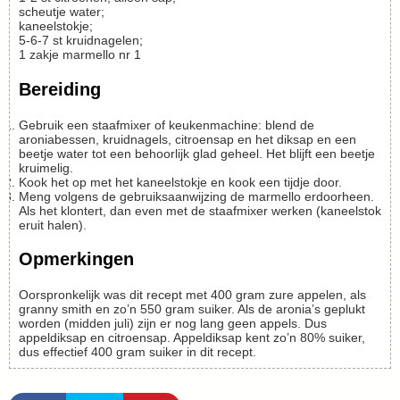
scheutje water;
kaneelstokje;
5-6-7
st
kruidnagelen;
1
zakje
marmello nr 1
Bereiding
Gebruik een staafmixer of keukenmachine: blend de
aroniabessen, kruidnagels, citroensap en het diksap en een
beetje water tot een behoorlijk glad geheel. Het blijft een beetje
kruimelig.
Kook het op met het kaneelstokje en kook een tijdje door.
Meng volgens de gebruiksaanwijzing de marmello erdoorheen.
Als het klontert, dan even met de staafmixer werken (kaneelstok
eruit halen).
Opmerkingen
Oorspronkelijk was dit recept met 400 gram zure appelen, als
granny smith en zo’n 550 gram suiker. Als de aronia’s geplukt
worden (midden juli) zijn er nog lang geen appels. Dus
appeldiksap en citroensap. Appeldiksap kent zo’n 80% suiker,
dus effectief 400 gram suiker in dit recept.