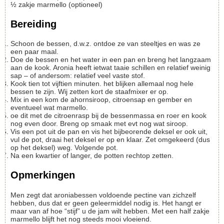
½
zakje
marmello
(optioneel)
Bereiding
Schoon de bessen, d.w.z. ontdoe ze van steeltjes en was ze
een paar maal.
Doe de bessen en het water in een pan en breng het langzaam
aan de kook. Aronia heeft ietwat taaie schillen en relatief weinig
sap – of andersom: relatief veel vaste stof.
Kook tien tot vijftien minuten. het blijken allemaal nog hele
bessen te zijn. Wij zetten kort de staafmixer er op.
Mix in een kom de ahornsiroop, citroensap en gember en
eventueel wat marmello.
oe dit met de citroenrasp bij de bessenmassa en roer en kook
nog even door. Breng op smaak met evt nog wat siroop.
Vis een pot uit de pan en vis het bijbeorende deksel er ook uit,
vul de pot, draai het deksel er op en klaar. Zet omgekeerd (dus
op het deksel) weg. Volgende pot.
Na een kwartier of langer, de potten rechtop zetten.
Opmerkingen
Men zegt dat aroniabessen voldoende pectine van zichzelf
hebben, dus dat er geen geleermiddel nodig is. Het hangt er
maar van af hoe “stijf” u de jam wilt hebben. Met een half zakje
marmello blijft het nog steeds mooi vloeiend.