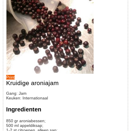
Print
Kruidige aroniajam
Gang:
Jam
Keuken:
Internationaal
Ingredienten
850
gr
aroniabessen;
500
ml
appeldiksap;
1-2
st
citroenen, alleen sap;