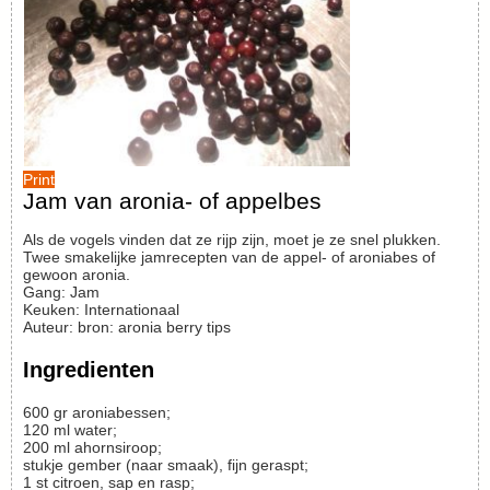
Print
Jam van aronia- of appelbes
Als de vogels vinden dat ze rijp zijn, moet je ze snel plukken.
Twee smakelijke jamrecepten van de appel- of aroniabes of
gewoon aronia.
Gang:
Jam
Keuken:
Internationaal
Auteur
:
bron: aronia berry tips
Ingredienten
600
gr
aroniabessen;
120
ml
water;
200
ml
ahornsiroop;
stukje
gember (naar smaak), fijn geraspt;
1
st
citroen, sap en rasp;