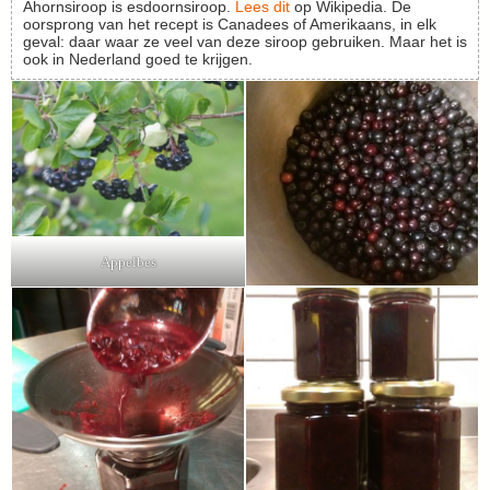
Ahornsiroop is esdoornsiroop.
Lees dit
op Wikipedia. De
oorsprong van het recept is Canadees of Amerikaans, in elk
geval: daar waar ze veel van deze siroop gebruiken. Maar het is
ook in Nederland goed te krijgen.
Appelbes