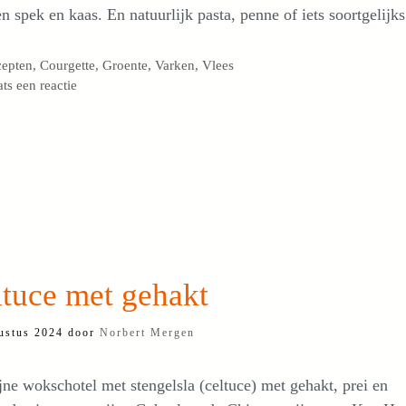
n spek en kaas. En natuurlijk pasta, penne of iets soortgelijks
egorieën
cepten
,
Courgette
,
Groente
,
Varken
,
Vlees
ats een reactie
tuce met gehakt
ustus 2024
door
Norbert Mergen
jne wokschotel met stengelsla (celtuce) met gehakt, prei en