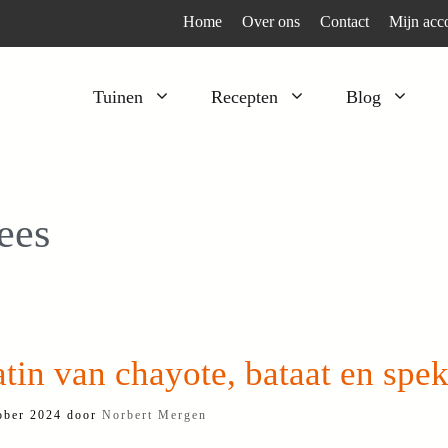
Home
Over ons
Contact
Mijn acc
Tuinen
Recepten
Blog
Heesters
Bijzonder en apart
Klimplanten
Kruiden
ees
Kruiden
Peulgroenten
Moestuin
Tomaten
Verfplanten
Vruchtgewassen
Voedselbos
Wortelgroenten
tin van chayote, bataat en spe
Bladgroenten
ober 2024
door
Norbert Mergen