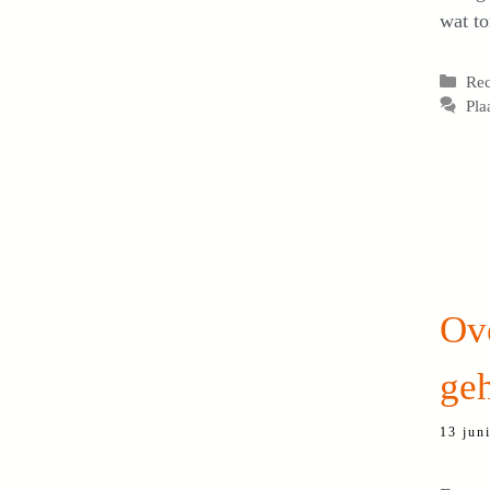
wat t
Cat
Re
Pla
Ove
ge
13 jun