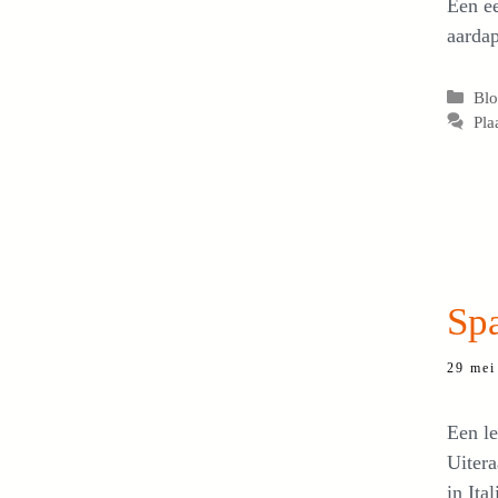
Een ee
aardap
Cat
Bl
Pla
Spa
29 mei
Een le
Uitera
in Ita