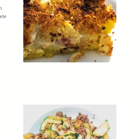
n
ete