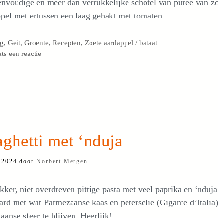
nvoudige en meer dan verrukkelijke schotel van puree van z
pel met ertussen een laag gehakt met tomaten
egorieën
og
,
Geit
,
Groente
,
Recepten
,
Zoete aardappel / bataat
ats een reactie
ghetti met ‘nduja
 2024
door
Norbert Mergen
kker, niet overdreven pittige pasta met veel paprika en ‘nduja
ard met wat Parmezaanse kaas en peterselie (Gigante d’Italia
liaanse sfeer te blijven. Heerlijk!