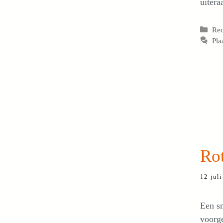
uitera
Cat
Re
Pla
Rot
12 jul
Een sm
voorge