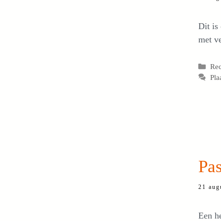
Dit is
met v
Cat
Re
Pla
Pas
21 aug
Een he