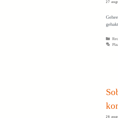
27 aug
Geheel
gehak
Cat
Re
Pla
So
ko
26 aug