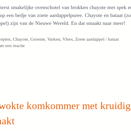
terst smakelijke ovenschotel van brokken chayote met spek e
op een bedje van zoete aardappelpuree. Chayote en bataat (zo
pel) zijn van de Nieuwe Wereld. En dat smaakt naar meer!
egorieën
cepten
,
Chayote
,
Groente
,
Varken
,
Vlees
,
Zoete aardappel / bataat
ats een reactie
wokte komkommer met kruidig
hakt