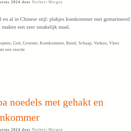
ustus 2024
door
Norbert Mergen
 en al in Chinese stijl: plakjes komkommer met gemarineerd
t maken een zeer smakelijk maal.
egorieën
cepten
,
Geit
,
Groente
,
Komkommer
,
Rund
,
Schaap
,
Varken
,
Vlees
ats een reactie
ba noedels met gehakt en
mkommer
ustus 2024
door
Norbert Mergen