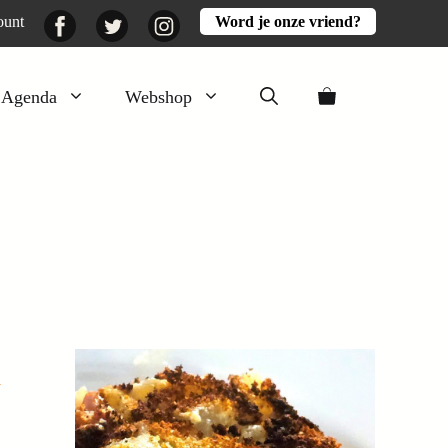
Facebook
Twitter
Instagram
ount
Word je onze vriend?
Agenda
Webshop
Veluwezomer
Aarde en mest
Activiteiten
Boeken
Mooi
Lekker
k