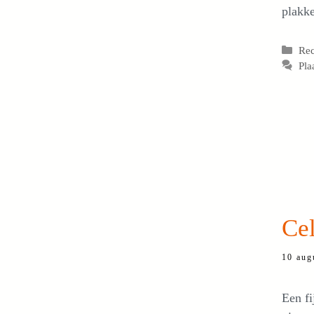
plakke
Cat
Re
Pla
Cel
10 aug
Een fi