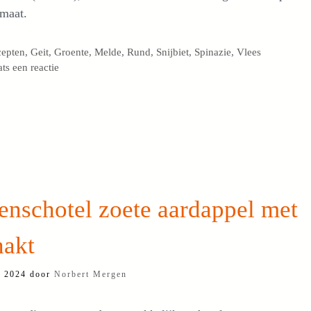
omaat.
egorieën
cepten
,
Geit
,
Groente
,
Melde
,
Rund
,
Snijbiet
,
Spinazie
,
Vlees
ats een reactie
nschotel zoete aardappel met
hakt
i 2024
door
Norbert Mergen