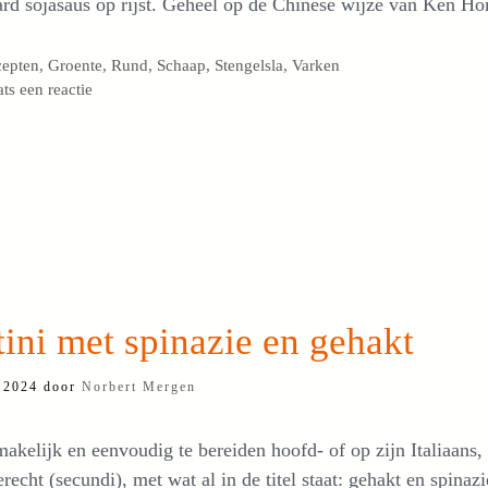
ard sojasaus op rijst. Geheel op de Chinese wijze van Ken H
egorieën
cepten
,
Groente
,
Rund
,
Schaap
,
Stengelsla
,
Varken
ats een reactie
ini met spinazie en gehakt
i 2024
door
Norbert Mergen
akelijk en eenvoudig te bereiden hoofd- of op zijn Italiaans,
recht (secundi), met wat al in de titel staat: gehakt en spinaz