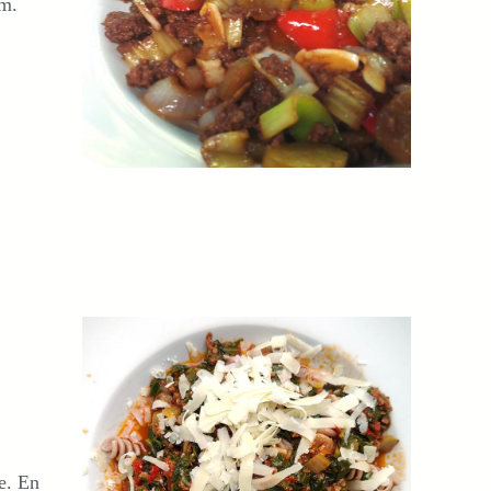
om.
ie. En