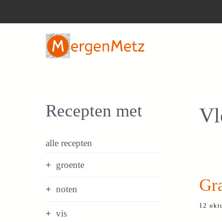
Ga
naar
de
inhoud
Recepten met
Vl
alle recepten
groente
Gra
noten
12 okt
vis