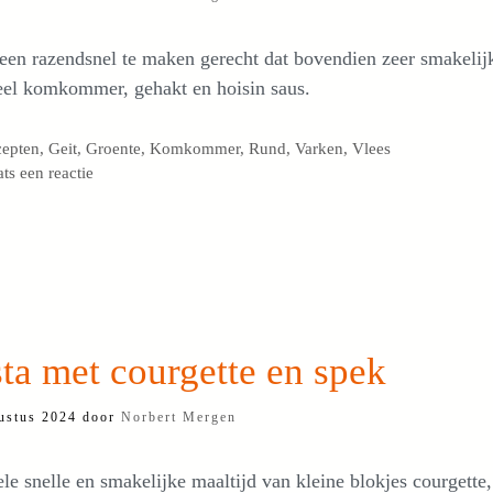
 een razendsnel te maken gerecht dat bovendien zeer smakelijk
eel komkommer, gehakt en hoisin saus.
egorieën
cepten
,
Geit
,
Groente
,
Komkommer
,
Rund
,
Varken
,
Vlees
ats een reactie
ta met courgette en spek
ustus 2024
door
Norbert Mergen
le snelle en smakelijke maaltijd van kleine blokjes courgette,