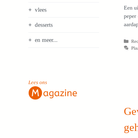
Een ui
vlees
peper 
aardap
desserts
en meer...
Cat
Re
Pla
Lees ons
Ge
ge