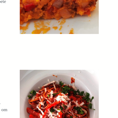
oete
.
) om