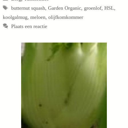
Tags
butternut squash
,
Garden Organic
,
groenlof
,
HSL
,
koolgalmug
,
meloen
,
olijfkomkommer
Plaats een reactie