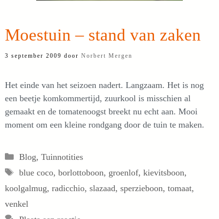
Moestuin – stand van zaken
3 september 2009
door
Norbert Mergen
Het einde van het seizoen nadert. Langzaam. Het is nog
een beetje komkommertijd, zuurkool is misschien al
gemaakt en de tomatenoogst breekt nu echt aan. Mooi
moment om een kleine rondgang door de tuin te maken.
Categorieën
Blog
,
Tuinnotities
Tags
blue coco
,
borlottoboon
,
groenlof
,
kievitsboon
,
koolgalmug
,
radicchio
,
slazaad
,
sperzieboon
,
tomaat
,
venkel